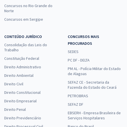
Concursos no Rio Grande do
Norte
Concursos em Sergipe
CONTEÚDO JURÍDICO
CONCURSOS MAIS
PROCURADOS
Consolidação das Leis do
Trabalho
SEDES
Constituição Federal
PC DF - DELTA
Direito Administrativo
PM AL - Polícia Militar do Estado
de Alagoas
Direito Ambiental
SEFAZ CE - Secretaria da
Direito Civil
Fazenda do Estado do Ceará
Direito Constitucional
PETROBRAS
Direito Empresarial
SEFAZ DF
Direito Penal
EBSERH - Empresa Brasileira de
Direito Previdenciário
Serviços Hospitalares
Direito Processual Civil
Banco do Brasil