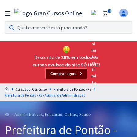
0
Assinatura Ilimitada 11
Acesso a todos os cursos. Teste grátis por 7 dias!
Assinatura OAB Até Passar
Acesso ilimitado a toda preparação para o Exame da
Desconto de
20% em todos os
Ordem, até você passar!
cursos avulsos do site SÓ HOJE!
Comprar agora
Residências Multiprofissionais
Preparação completa e intensiva para as principais
Cursos por Concurso
Prefeitura de Pontão - RS
residências em saúde do Brasil
Prefeitura de Pontão - RS - Auxiliar de Administração
Concursos
RS - Administrativas, Educação, Outras, Saúde
Assinatura Ilimitada
Prefeitura de Pontão -
Cursos 20% OFF