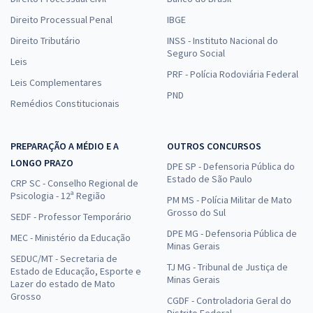
Direito Processual Penal
IBGE
Direito Tributário
INSS - Instituto Nacional do
Seguro Social
Leis
PRF - Polícia Rodoviária Federal
Leis Complementares
PND
Remédios Constitucionais
PREPARAÇÃO A MÉDIO E A
OUTROS CONCURSOS
LONGO PRAZO
DPE SP - Defensoria Pública do
Estado de São Paulo
CRP SC - Conselho Regional de
Psicologia - 12ª Região
PM MS - Polícia Militar de Mato
Grosso do Sul
SEDF - Professor Temporário
DPE MG - Defensoria Pública de
MEC - Ministério da Educação
Minas Gerais
SEDUC/MT - Secretaria de
TJ MG - Tribunal de Justiça de
Estado de Educação, Esporte e
Minas Gerais
Lazer do estado de Mato
Grosso
CGDF - Controladoria Geral do
Distrito Federal