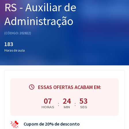
RS - Auxiliar de
Pós
Administração
Graduação
OAB
(CÓDIGO: 202822)
183
Mentorias
Horas de aula
Questões grátis
Conteúdo gratuito
Blog
ESSAS OFERTAS ACABAM EM:
Aprovados
07
24
53
:
:
HORAS
MIN
SEG
Atendimento
Cupom de 20% de desconto