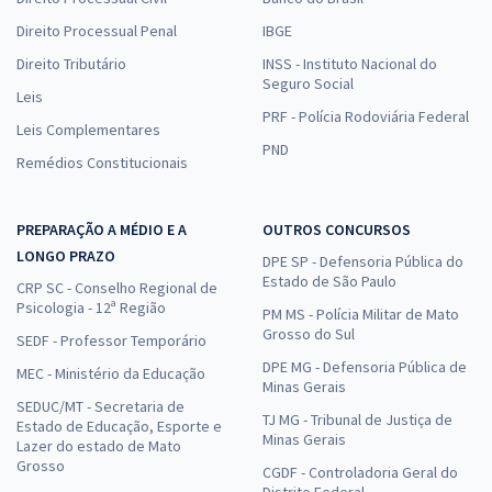
Direito Processual Penal
IBGE
Direito Tributário
INSS - Instituto Nacional do
Seguro Social
Leis
PRF - Polícia Rodoviária Federal
Leis Complementares
PND
Remédios Constitucionais
PREPARAÇÃO A MÉDIO E A
OUTROS CONCURSOS
LONGO PRAZO
DPE SP - Defensoria Pública do
Estado de São Paulo
CRP SC - Conselho Regional de
Psicologia - 12ª Região
PM MS - Polícia Militar de Mato
Grosso do Sul
SEDF - Professor Temporário
DPE MG - Defensoria Pública de
MEC - Ministério da Educação
Minas Gerais
SEDUC/MT - Secretaria de
TJ MG - Tribunal de Justiça de
Estado de Educação, Esporte e
Minas Gerais
Lazer do estado de Mato
Grosso
CGDF - Controladoria Geral do
Distrito Federal