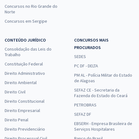
Concursos no Rio Grande do
Norte
Concursos em Sergipe
CONTEÚDO JURÍDICO
CONCURSOS MAIS
PROCURADOS
Consolidação das Leis do
Trabalho
SEDES
Constituição Federal
PC DF - DELTA
Direito Administrativo
PM AL - Polícia Militar do Estado
de Alagoas
Direito Ambiental
SEFAZ CE - Secretaria da
Direito Civil
Fazenda do Estado do Ceará
Direito Constitucional
PETROBRAS
Direito Empresarial
SEFAZ DF
Direito Penal
EBSERH - Empresa Brasileira de
Direito Previdenciário
Serviços Hospitalares
Direito Processual Civil
Banco do Brasil