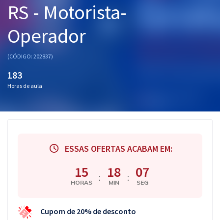
RS - Motorista-
Pós
Operador
Graduação
OAB
(CÓDIGO: 202837)
183
Mentorias
Horas de aula
Questões grátis
Conteúdo gratuito
Blog
ESSAS OFERTAS ACABAM EM:
Aprovados
15
18
06
:
:
HORAS
MIN
SEG
Atendimento
Cupom de 20% de desconto