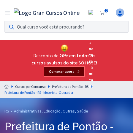
0
Assinatura Ilimitada 11
Acesso a todos os cursos. Teste grátis por 7 dias!
Assinatura OAB Até Passar
Acesso ilimitado a toda preparação para o Exame da
Desconto de
20% em todos os
Ordem, até você passar!
cursos avulsos do site SÓ HOJE!
Comprar agora
Residências Multiprofissionais
Preparação completa e intensiva para as principais
Cursos por Concurso
Prefeitura de Pontão - RS
residências em saúde do Brasil
Prefeitura de Pontão - RS - Motorista-Operador
Concursos
RS - Administrativas, Educação, Outras, Saúde
Assinatura Ilimitada
Prefeitura de Pontão -
Cursos 20% OFF