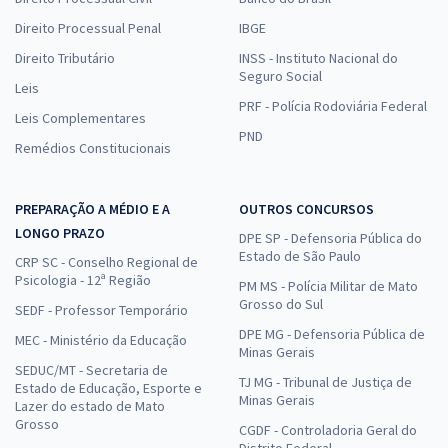
Direito Processual Penal
IBGE
Direito Tributário
INSS - Instituto Nacional do
Seguro Social
Leis
PRF - Polícia Rodoviária Federal
Leis Complementares
PND
Remédios Constitucionais
PREPARAÇÃO A MÉDIO E A
OUTROS CONCURSOS
LONGO PRAZO
DPE SP - Defensoria Pública do
Estado de São Paulo
CRP SC - Conselho Regional de
Psicologia - 12ª Região
PM MS - Polícia Militar de Mato
Grosso do Sul
SEDF - Professor Temporário
DPE MG - Defensoria Pública de
MEC - Ministério da Educação
Minas Gerais
SEDUC/MT - Secretaria de
TJ MG - Tribunal de Justiça de
Estado de Educação, Esporte e
Minas Gerais
Lazer do estado de Mato
Grosso
CGDF - Controladoria Geral do
Distrito Federal