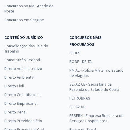
Concursos no Rio Grande do
Norte
Concursos em Sergipe
CONTEÚDO JURÍDICO
CONCURSOS MAIS
PROCURADOS
Consolidação das Leis do
Trabalho
SEDES
Constituição Federal
PC DF - DELTA
Direito Administrativo
PM AL - Polícia Militar do Estado
de Alagoas
Direito Ambiental
SEFAZ CE - Secretaria da
Direito Civil
Fazenda do Estado do Ceará
Direito Constitucional
PETROBRAS
Direito Empresarial
SEFAZ DF
Direito Penal
EBSERH - Empresa Brasileira de
Direito Previdenciário
Serviços Hospitalares
Direito Processual Civil
Banco do Brasil