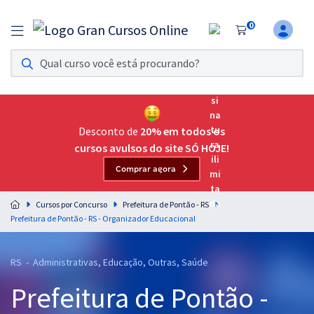
0
Assinatura Ilimitada 11
Acesso a todos os cursos. Teste grátis por 7 dias!
Assinatura OAB Até Passar
Acesso ilimitado a toda preparação para o Exame da
Desconto de
20% em todos os
Ordem, até você passar!
cursos avulsos do site SÓ HOJE!
Comprar agora
Residências Multiprofissionais
Preparação completa e intensiva para as principais
Cursos por Concurso
Prefeitura de Pontão - RS
residências em saúde do Brasil
Prefeitura de Pontão - RS - Organizador Educacional
Concursos
RS - Administrativas, Educação, Outras, Saúde
Assinatura Ilimitada
Prefeitura de Pontão -
Cursos 20% OFF