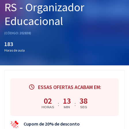
RS - Organizador
Pós
Educacional
Graduação
OAB
(CÓDIGO: 202838)
183
Mentorias
Horas de aula
Questões grátis
Conteúdo gratuito
Blog
ESSAS OFERTAS ACABAM EM:
Aprovados
02
13
38
:
:
HORAS
MIN
SEG
Atendimento
Cupom de 20% de desconto