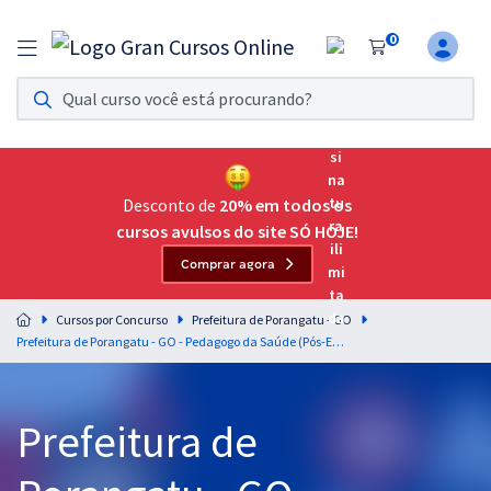
0
Assinatura Ilimitada 11
Acesso a todos os cursos. Teste grátis por 7 dias!
Assinatura OAB Até Passar
Acesso ilimitado a toda preparação para o Exame da
Desconto de
20% em todos os
Ordem, até você passar!
cursos avulsos do site SÓ HOJE!
Comprar agora
Residências Multiprofissionais
Preparação completa e intensiva para as principais
Cursos por Concurso
Prefeitura de Porangatu - GO
residências em saúde do Brasil
Prefeitura de Porangatu - GO - Pedagogo da Saúde (Pós-Edital)
Concursos
Prefeitura de
Assinatura Ilimitada
Cursos 20% OFF