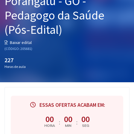
Porangatu - GO -
Pós
Pedagogo da Saúde
Graduação
(Pós-Edital)
OAB
Baixar edital
Mentorias
(CÓDIGO: 205681)
227
Questões grátis
Horas de aula
Conteúdo gratuito
Blog
Aprovados
ESSAS OFERTAS ACABAM EM:
Atendimento
00
00
00
:
:
HORA
MIN
SEG