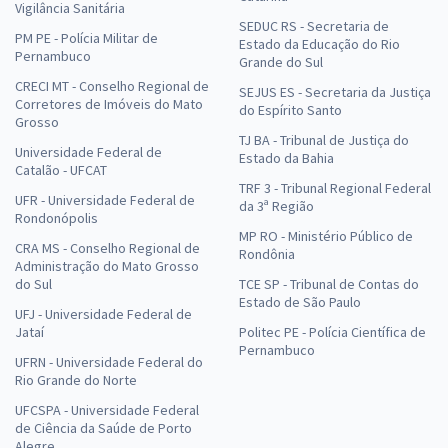
Vigilância Sanitária
SEDUC RS - Secretaria de
PM PE - Polícia Militar de
Estado da Educação do Rio
Pernambuco
Grande do Sul
CRECI MT - Conselho Regional de
SEJUS ES - Secretaria da Justiça
Corretores de Imóveis do Mato
do Espírito Santo
Grosso
TJ BA - Tribunal de Justiça do
Universidade Federal de
Estado da Bahia
Catalão - UFCAT
TRF 3 - Tribunal Regional Federal
UFR - Universidade Federal de
da 3ª Região
Rondonópolis
MP RO - Ministério Público de
CRA MS - Conselho Regional de
Rondônia
Administração do Mato Grosso
do Sul
TCE SP - Tribunal de Contas do
Estado de São Paulo
UFJ - Universidade Federal de
Jataí
Politec PE - Polícia Científica de
Pernambuco
UFRN - Universidade Federal do
Rio Grande do Norte
UFCSPA - Universidade Federal
de Ciência da Saúde de Porto
Alegre