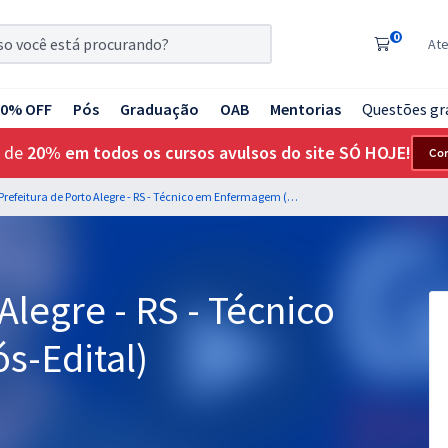
0
At
20% OFF
Pós
Graduação
OAB
Mentorias
Questões gr
 de
20% em todos os cursos avulsos do site SÓ HOJE!
Co
Prefeitura de Porto Alegre - RS - Técnico em Enfermagem (Pós-Edital)
Alegre - RS - Técnico
s-Edital)