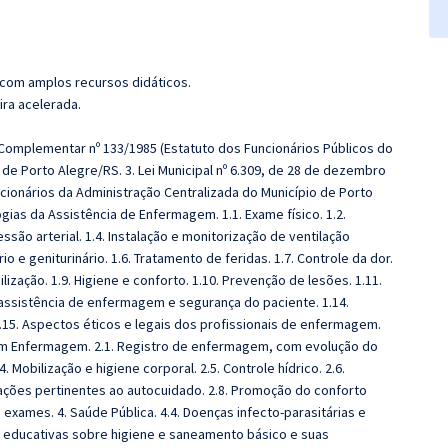
 com amplos recursos didáticos.
ira acelerada.
 Complementar nº 133/1985 (Estatuto dos Funcionários Públicos do
o de Porto Alegre/RS. 3. Lei Municipal nº 6.309, de 28 de dezembro
ncionários da Administração Centralizada do Município de Porto
gias da Assistência de Enfermagem. 1.1. Exame físico. 1.2.
são arterial. 1.4. Instalação e monitorização de ventilação
rio e geniturinário. 1.6. Tratamento de feridas. 1.7. Controle da dor.
zação. 1.9. Higiene e conforto. 1.10. Prevenção de lesões. 1.11.
assistência de enfermagem e segurança do paciente. 1.14.
15. Aspectos éticos e legais dos profissionais de enfermagem.
 em Enfermagem. 2.1. Registro de enfermagem, com evolução do
.4. Mobilização e higiene corporal. 2.5. Controle hídrico. 2.6.
ações pertinentes ao autocuidado. 2.8. Promoção do conforto
a exames. 4. Saúde Pública. 4.4. Doenças infecto-parasitárias e
s educativas sobre higiene e saneamento básico e suas