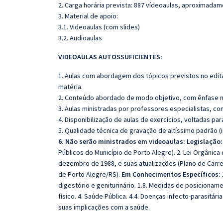
2. Carga horária prevista: 887 vídeoaulas, aproximadam
3. Material de apoio:
3.1. Videoaulas (com slides)
3.2. Audioaulas
VIDEOAULAS AUTOSSUFICIENTES:
1. Aulas com abordagem dos tópicos previstos no edita
matéria.
2. Conteúdo abordado de modo objetivo, com ênfase n
3. Aulas ministradas por professores especialistas, co
4. Disponibilização de aulas de exercícios, voltadas pa
5. Qualidade técnica de gravação de altíssimo padrão 
6. Não serão ministrados em videoaulas: Legislação:
Públicos do Município de Porto Alegre). 2. Lei Orgânica 
dezembro de 1988, e suas atualizações (Plano de Carre
de Porto Alegre/RS).
Em Conhecimentos Específicos:
digestório e geniturinário. 1.8. Medidas de posiciona
físico. 4. Saúde Pública. 4.4. Doenças infecto-parasitá
suas implicações com a saúde.