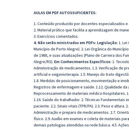
AULAS EM PDF AUTOSSUFICIENTES:
1. Conteúdo produzido por docentes especializados e
2. Material prático que facilita a aprendizagem de mane
3. Exercícios comentados.
4. Não serão ministrados em PDFs: Legislação:
1. Lei
Município de Porto Alegre). 2. Lei Orgânica do Municípi
de 1988, e suas atualizações (Plano de Carreira dos Fu
Alegre/RS).
Em Conhecimentos Específicos:
1. Tecnolo
Administração de medicamentos. 1.3. Verificação de pres
artificial e oxigenioterapia. 1.5. Manejo do trato digestó
1.8. Medidas de posicionamento, movimentação e imobili
Registros de enfermagem e saúde. 1.12. Qualidade da 
Reprocessamento de materiais médico-hospitalares. 1.
1.16. Saúde do trabalhador. 2. Técnicas Fundamentais
paciente. 2.2. Sinais vitais (TPR/PA). 2.3. Peso e altura. 2
Administração e preparo de medicamentos. 2.7. Orient
físico. 2.9. Auxílio em exames e coleta de materiais par
demais patologias atendidas na rede básica. 4.5. Açõe