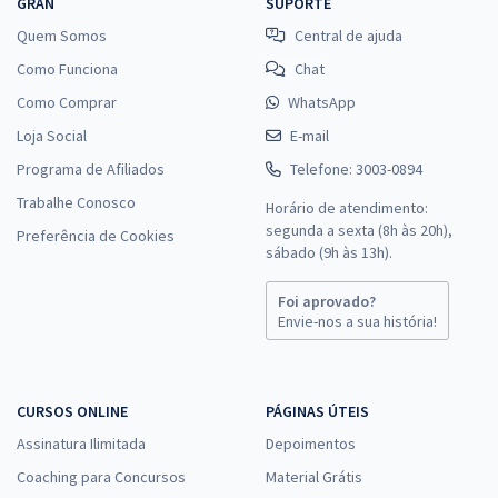
GRAN
SUPORTE
Quem Somos
Central de ajuda
Como Funciona
Chat
Como Comprar
WhatsApp
Loja Social
E-mail
Programa de Afiliados
Telefone: 3003-0894
Trabalhe Conosco
Horário de atendimento:
segunda a sexta (8h às 20h),
Preferência de Cookies
sábado (9h às 13h).
Foi aprovado?
Envie-nos a sua história!
CURSOS ONLINE
PÁGINAS ÚTEIS
Assinatura Ilimitada
Depoimentos
Coaching para Concursos
Material Grátis