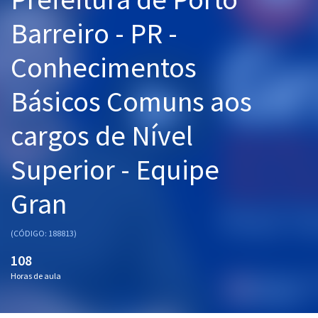
Pós
Barreiro - PR -
Graduação
Conhecimentos
OAB
Básicos Comuns aos
Mentorias
cargos de Nível
Questões grátis
Superior - Equipe
Conteúdo gratuito
Gran
Blog
Aprovados
(CÓDIGO: 188813)
108
Atendimento
Horas de aula