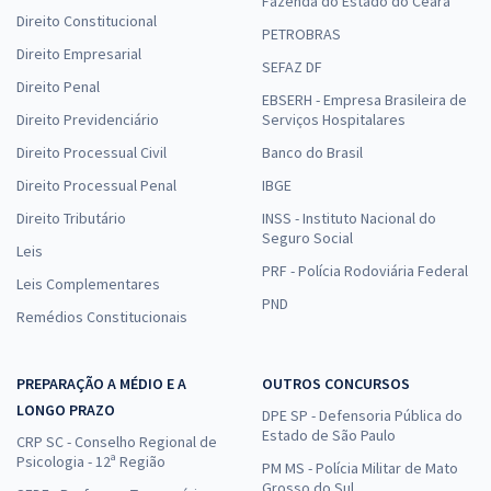
Fazenda do Estado do Ceará
Direito Constitucional
PETROBRAS
Direito Empresarial
SEFAZ DF
Direito Penal
EBSERH - Empresa Brasileira de
Direito Previdenciário
Serviços Hospitalares
Direito Processual Civil
Banco do Brasil
Direito Processual Penal
IBGE
Direito Tributário
INSS - Instituto Nacional do
Seguro Social
Leis
PRF - Polícia Rodoviária Federal
Leis Complementares
PND
Remédios Constitucionais
PREPARAÇÃO A MÉDIO E A
OUTROS CONCURSOS
LONGO PRAZO
DPE SP - Defensoria Pública do
Estado de São Paulo
CRP SC - Conselho Regional de
Psicologia - 12ª Região
PM MS - Polícia Militar de Mato
Grosso do Sul