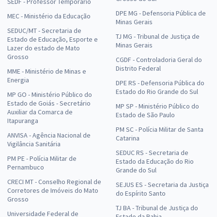
SEDF - Professor Temporário
DPE MG - Defensoria Pública de
MEC - Ministério da Educação
Minas Gerais
SEDUC/MT - Secretaria de
TJ MG - Tribunal de Justiça de
Estado de Educação, Esporte e
Minas Gerais
Lazer do estado de Mato
Grosso
CGDF - Controladoria Geral do
Distrito Federal
MME - Ministério de Minas e
Energia
DPE RS - Defensoria Pública do
Estado do Rio Grande do Sul
MP GO - Ministério Público do
Estado de Goiás - Secretário
MP SP - Ministério Público do
Auxiliar da Comarca de
Estado de São Paulo
Itapuranga
PM SC - Polícia Militar de Santa
ANVISA - Agência Nacional de
Catarina
Vigilância Sanitária
SEDUC RS - Secretaria de
PM PE - Polícia Militar de
Estado da Educação do Rio
Pernambuco
Grande do Sul
CRECI MT - Conselho Regional de
SEJUS ES - Secretaria da Justiça
Corretores de Imóveis do Mato
do Espírito Santo
Grosso
TJ BA - Tribunal de Justiça do
Universidade Federal de
Estado da Bahia