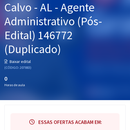
Calvo - AL - Agente
Pós
Administrativo (Pós-
Graduação
Edital) 146772
OAB
(Duplicado)
Mentorias
Questões grátis
Baixar edital
(CÓDIGO: 207883)
Conteúdo gratuito
0
Blog
Horas de aula
Aprovados
Atendimento
ESSAS OFERTAS ACABAM EM: