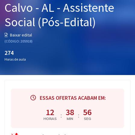
Calvo - AL - Assistente
Pós
Social (Pós-Edital)
Graduação
OAB
Baixar edital
(CÓDIGO: 205918)
Mentorias
274
Horas de aula
Questões grátis
Conteúdo gratuito
Blog
ESSAS OFERTAS ACABAM EM:
Aprovados
12
38
55
:
:
Atendimento
HORAS
MIN
SEG