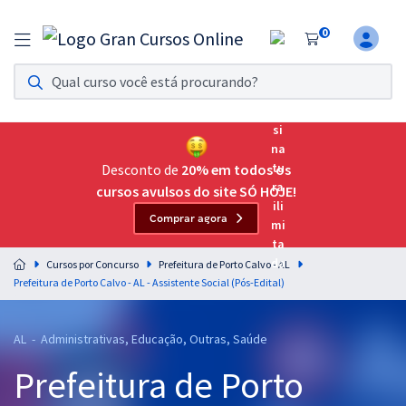
0
Assinatura Ilimitada 11
Acesso a todos os cursos. Teste grátis por 7 dias!
Assinatura OAB Até Passar
Acesso ilimitado a toda preparação para o Exame da
Desconto de
20% em todos os
Ordem, até você passar!
cursos avulsos do site SÓ HOJE!
Comprar agora
Residências Multiprofissionais
Preparação completa e intensiva para as principais
Cursos por Concurso
Prefeitura de Porto Calvo - AL
residências em saúde do Brasil
Prefeitura de Porto Calvo - AL - Assistente Social (Pós-Edital)
Concursos
AL - Administrativas, Educação, Outras, Saúde
Assinatura Ilimitada
Prefeitura de Porto
Cursos 20% OFF