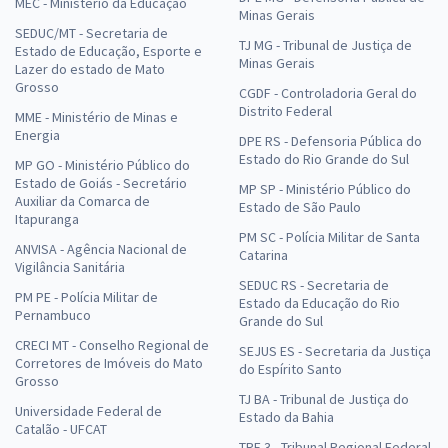
MEC - Ministério da Educação
Minas Gerais
SEDUC/MT - Secretaria de
TJ MG - Tribunal de Justiça de
Estado de Educação, Esporte e
Minas Gerais
Lazer do estado de Mato
Grosso
CGDF - Controladoria Geral do
Distrito Federal
MME - Ministério de Minas e
Energia
DPE RS - Defensoria Pública do
Estado do Rio Grande do Sul
MP GO - Ministério Público do
Estado de Goiás - Secretário
MP SP - Ministério Público do
Auxiliar da Comarca de
Estado de São Paulo
Itapuranga
PM SC - Polícia Militar de Santa
ANVISA - Agência Nacional de
Catarina
Vigilância Sanitária
SEDUC RS - Secretaria de
PM PE - Polícia Militar de
Estado da Educação do Rio
Pernambuco
Grande do Sul
CRECI MT - Conselho Regional de
SEJUS ES - Secretaria da Justiça
Corretores de Imóveis do Mato
do Espírito Santo
Grosso
TJ BA - Tribunal de Justiça do
Universidade Federal de
Estado da Bahia
Catalão - UFCAT
TRF 3 - Tribunal Regional Federal