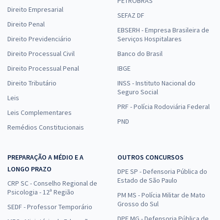
PETROBRAS
Direito Empresarial
SEFAZ DF
Direito Penal
EBSERH - Empresa Brasileira de
Direito Previdenciário
Serviços Hospitalares
Direito Processual Civil
Banco do Brasil
Direito Processual Penal
IBGE
Direito Tributário
INSS - Instituto Nacional do
Seguro Social
Leis
PRF - Polícia Rodoviária Federal
Leis Complementares
PND
Remédios Constitucionais
PREPARAÇÃO A MÉDIO E A
OUTROS CONCURSOS
LONGO PRAZO
DPE SP - Defensoria Pública do
Estado de São Paulo
CRP SC - Conselho Regional de
Psicologia - 12ª Região
PM MS - Polícia Militar de Mato
Grosso do Sul
SEDF - Professor Temporário
DPE MG - Defensoria Pública de