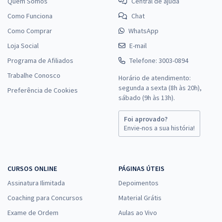
Quem Somos
Central de ajuda
Como Funciona
Chat
Como Comprar
WhatsApp
Loja Social
E-mail
Programa de Afiliados
Telefone: 3003-0894
Trabalhe Conosco
Horário de atendimento:
segunda a sexta (8h às 20h),
Preferência de Cookies
sábado (9h às 13h).
Foi aprovado?
Envie-nos a sua história!
CURSOS ONLINE
PÁGINAS ÚTEIS
Assinatura Ilimitada
Depoimentos
Coaching para Concursos
Material Grátis
Exame de Ordem
Aulas ao Vivo