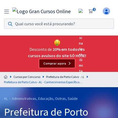
0
Assinatura Ilimitada 11
Acesso a todos os cursos. Teste grátis por 7 dias!
Assinatura OAB Até Passar
Acesso ilimitado a toda preparação para o Exame da
Desconto de
20% em todos os
Ordem, até você passar!
cursos avulsos do site SÓ HOJE!
Comprar agora
Residências Multiprofissionais
Preparação completa e intensiva para as principais
Cursos por Concurso
Prefeitura de Porto Calvo - AL
residências em saúde do Brasil
Prefeitura de Porto Calvo - AL - Conhecimentos Específicos para o Cargo de Nutricionista - Secretaria de Educação (Pós-Edital)
Concursos
AL - Administrativas, Educação, Outras, Saúde
Assinatura Ilimitada
Prefeitura de Porto
Cursos 20% OFF