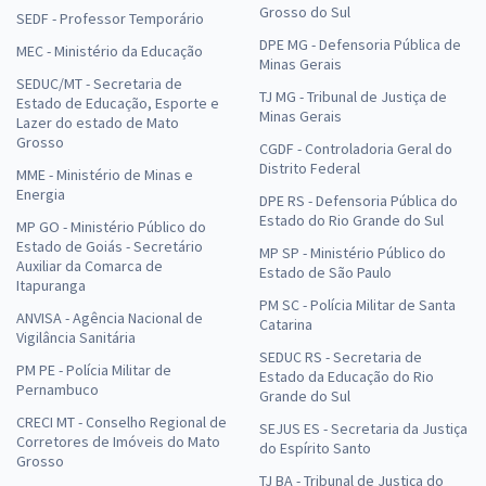
Grosso do Sul
SEDF - Professor Temporário
DPE MG - Defensoria Pública de
MEC - Ministério da Educação
Minas Gerais
SEDUC/MT - Secretaria de
TJ MG - Tribunal de Justiça de
Estado de Educação, Esporte e
Minas Gerais
Lazer do estado de Mato
Grosso
CGDF - Controladoria Geral do
Distrito Federal
MME - Ministério de Minas e
Energia
DPE RS - Defensoria Pública do
Estado do Rio Grande do Sul
MP GO - Ministério Público do
Estado de Goiás - Secretário
MP SP - Ministério Público do
Auxiliar da Comarca de
Estado de São Paulo
Itapuranga
PM SC - Polícia Militar de Santa
ANVISA - Agência Nacional de
Catarina
Vigilância Sanitária
SEDUC RS - Secretaria de
PM PE - Polícia Militar de
Estado da Educação do Rio
Pernambuco
Grande do Sul
CRECI MT - Conselho Regional de
SEJUS ES - Secretaria da Justiça
Corretores de Imóveis do Mato
do Espírito Santo
Grosso
TJ BA - Tribunal de Justiça do