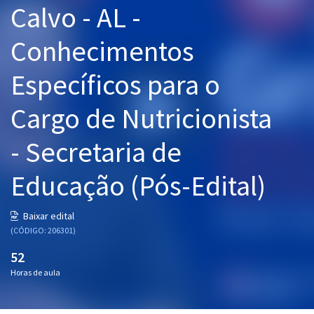
Calvo - AL -
Pós
Conhecimentos
Graduação
Específicos para o
OAB
Cargo de Nutricionista
Mentorias
- Secretaria de
Questões grátis
Conteúdo gratuito
Educação (Pós-Edital)
Blog
Baixar edital
Aprovados
(CÓDIGO: 206301)
52
Atendimento
Horas de aula