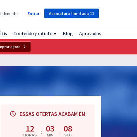
Assinatura
Ilimitada
11
endimento
Entrar
átis
Conteúdo gratuito
Blog
Aprovados
mprar agora
ESSAS OFERTAS ACABAM EM:
12
03
07
:
:
HORAS
MIN
SEG