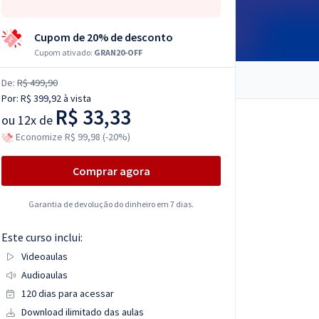
Cupom de 20% de desconto
Cupom ativado:
GRAN20-OFF
De:
R$ 499,90
Por:
R$ 399,92
à vista
R$ 33,33
ou
12x de
Economize R$ 99,98 (-20%)
Comprar agora
Garantia de devolução do dinheiro em 7 dias.
Este curso inclui:
Videoaulas
Audioaulas
120 dias para acessar
Download ilimitado das aulas