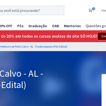
0
At
20% OFF
Pós
Graduação
OAB
Mentorias
Questões gr
 de
20% em todos os cursos avulsos do site SÓ HOJE!
Co
Prefeitura de Porto Calvo - AL - Fisioterapeuta (Pós-Edital)
Calvo - AL -
Edital)