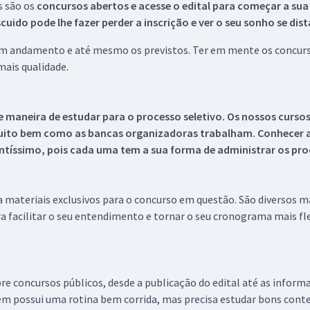
s são os
concursos abertos e acesse o edital para começar a sua
ido pode lhe fazer perder a inscrição e ver o seu sonho se dis
 em andamento e até mesmo os previstos. Ter em mente os concurso
ais qualidade.
 maneira de estudar para o processo seletivo. Os nossos curso
uito bem como as bancas organizadoras trabalham. Conhecer a
tíssimo, pois cada uma tem a sua forma de administrar os proc
 a materiais exclusivos para o concurso em questão. São diversos 
a facilitar o seu entendimento e tornar o seu cronograma mais fle
re concursos públicos, desde a publicação do edital até as inform
em possui uma rotina bem corrida, mas precisa estudar bons conte