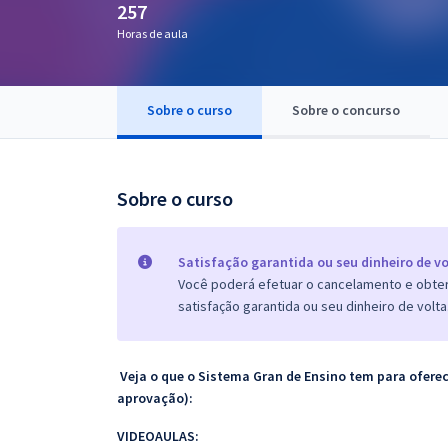
257
Pós
Horas de aula
Graduação
Sobre o curso
Sobre o concurso
OAB
Mentorias
Sobre o curso
Questões grátis
Conteúdo gratuito
Satisfação garantida ou seu dinheiro de vo
Você poderá efetuar o cancelamento e obter 
Blog
satisfação garantida ou seu dinheiro de volta
Aprovados
Veja o que o Sistema Gran de Ensino tem para ofer
Atendimento
aprovação):
VIDEOAULAS: