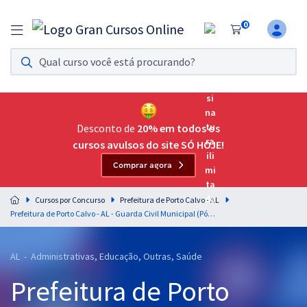
0
Assinatura Ilimitada 11
Acesso a todos os cursos. Teste grátis por 7 dias!
Assinatura OAB Até Passar
Acesso ilimitado a toda preparação para o Exame da
Desconto de
20% em todos os
Ordem, até você passar!
cursos avulsos do site SÓ HOJE!
Comprar agora
Residências Multiprofissionais
Preparação completa e intensiva para as principais
Cursos por Concurso
Prefeitura de Porto Calvo - AL
residências em saúde do Brasil
Prefeitura de Porto Calvo - AL - Guarda Civil Municipal (Pós-Edital)
Concursos
AL - Administrativas, Educação, Outras, Saúde
Assinatura Ilimitada
Prefeitura de Porto
Cursos 20% OFF