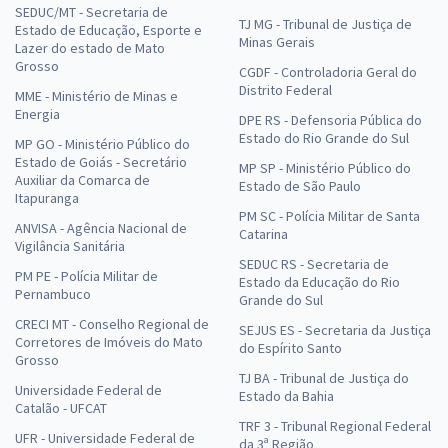
SEDUC/MT - Secretaria de
TJ MG - Tribunal de Justiça de
Estado de Educação, Esporte e
Minas Gerais
Lazer do estado de Mato
Grosso
CGDF - Controladoria Geral do
Distrito Federal
MME - Ministério de Minas e
Energia
DPE RS - Defensoria Pública do
Estado do Rio Grande do Sul
MP GO - Ministério Público do
Estado de Goiás - Secretário
MP SP - Ministério Público do
Auxiliar da Comarca de
Estado de São Paulo
Itapuranga
PM SC - Polícia Militar de Santa
ANVISA - Agência Nacional de
Catarina
Vigilância Sanitária
SEDUC RS - Secretaria de
PM PE - Polícia Militar de
Estado da Educação do Rio
Pernambuco
Grande do Sul
CRECI MT - Conselho Regional de
SEJUS ES - Secretaria da Justiça
Corretores de Imóveis do Mato
do Espírito Santo
Grosso
TJ BA - Tribunal de Justiça do
Universidade Federal de
Estado da Bahia
Catalão - UFCAT
TRF 3 - Tribunal Regional Federal
UFR - Universidade Federal de
da 3ª Região