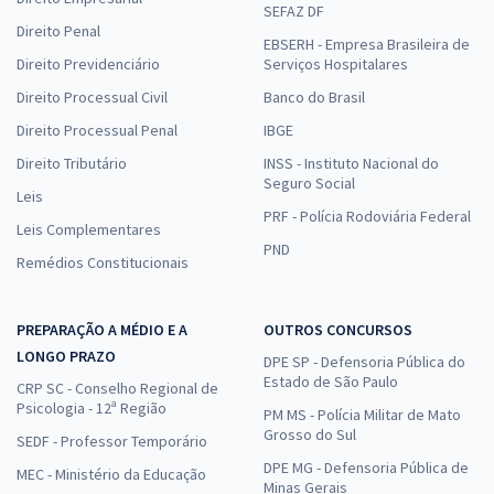
SEFAZ DF
Direito Penal
EBSERH - Empresa Brasileira de
Direito Previdenciário
Serviços Hospitalares
Direito Processual Civil
Banco do Brasil
Direito Processual Penal
IBGE
Direito Tributário
INSS - Instituto Nacional do
Seguro Social
Leis
PRF - Polícia Rodoviária Federal
Leis Complementares
PND
Remédios Constitucionais
PREPARAÇÃO A MÉDIO E A
OUTROS CONCURSOS
LONGO PRAZO
DPE SP - Defensoria Pública do
Estado de São Paulo
CRP SC - Conselho Regional de
Psicologia - 12ª Região
PM MS - Polícia Militar de Mato
Grosso do Sul
SEDF - Professor Temporário
DPE MG - Defensoria Pública de
MEC - Ministério da Educação
Minas Gerais