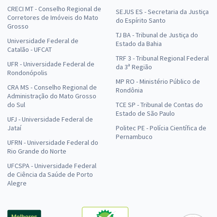
CRECI MT - Conselho Regional de
SEJUS ES - Secretaria da Justiça
Corretores de Imóveis do Mato
do Espírito Santo
Grosso
TJ BA - Tribunal de Justiça do
Universidade Federal de
Estado da Bahia
Catalão - UFCAT
TRF 3 - Tribunal Regional Federal
UFR - Universidade Federal de
da 3ª Região
Rondonópolis
MP RO - Ministério Público de
CRA MS - Conselho Regional de
Rondônia
Administração do Mato Grosso
do Sul
TCE SP - Tribunal de Contas do
Estado de São Paulo
UFJ - Universidade Federal de
Jataí
Politec PE - Polícia Científica de
Pernambuco
UFRN - Universidade Federal do
Rio Grande do Norte
UFCSPA - Universidade Federal
de Ciência da Saúde de Porto
Alegre