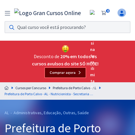
0
Assinatura Ilimitada 11
Acesso a todos os cursos. Teste grátis por 7 dias!
Assinatura OAB Até Passar
Acesso ilimitado a toda preparação para o Exame da
Desconto de
20% em todos os
Ordem, até você passar!
cursos avulsos do site SÓ HOJE!
Comprar agora
Residências Multiprofissionais
Preparação completa e intensiva para as principais
Cursos por Concurso
Prefeitura de Porto Calvo - AL
residências em saúde do Brasil
Prefeitura de Porto Calvo - AL - Nutricionista - Secretaria de Saúde (Pós-Edital)
Concursos
AL - Administrativas, Educação, Outras, Saúde
Assinatura Ilimitada
Prefeitura de Porto
Cursos 20% OFF