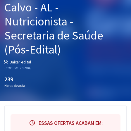
Calvo - AL -
Pós
Nutricionista -
Graduação
Secretaria de Saúde
OAB
(Pós-Edital)
Mentorias
Questões grátis
Baixar edital
(CÓDIGO: 206904)
Conteúdo gratuito
239
Blog
Horas de aula
Aprovados
Atendimento
ESSAS OFERTAS ACABAM EM: