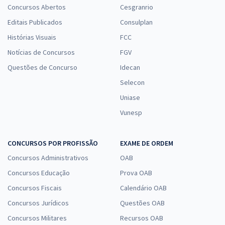
Concursos Abertos
Cesgranrio
Editais Publicados
Consulplan
Histórias Visuais
FCC
Notícias de Concursos
FGV
Questões de Concurso
Idecan
Selecon
Uniase
Vunesp
CONCURSOS POR PROFISSÃO
EXAME DE ORDEM
Concursos Administrativos
OAB
Concursos Educação
Prova OAB
Concursos Fiscais
Calendário OAB
Concursos Jurídicos
Questões OAB
Concursos Militares
Recursos OAB