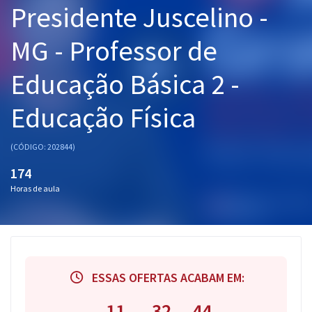
Presidente Juscelino -
Pós
MG - Professor de
Graduação
Educação Básica 2 -
OAB
Educação Física
Mentorias
Questões grátis
(CÓDIGO: 202844)
174
Conteúdo gratuito
Horas de aula
Blog
Aprovados
Atendimento
ESSAS OFERTAS ACABAM EM:
11
32
43