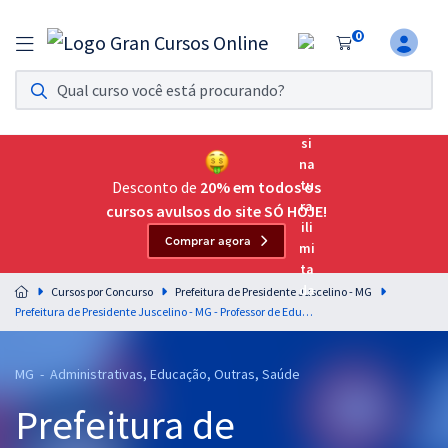
0
Assinatura Ilimitada 11
Acesso a todos os cursos. Teste grátis por 7 dias!
Assinatura OAB Até Passar
Acesso ilimitado a toda preparação para o Exame da
Desconto de
20% em todos os
Ordem, até você passar!
cursos avulsos do site SÓ HOJE!
Comprar agora
Residências Multiprofissionais
Preparação completa e intensiva para as principais
Cursos por Concurso
Prefeitura de Presidente Juscelino - MG
residências em saúde do Brasil
Prefeitura de Presidente Juscelino - MG - Professor de Educação Básica 2 - Educação Física
Concursos
MG - Administrativas, Educação, Outras, Saúde
Assinatura Ilimitada
Prefeitura de
Cursos 20% OFF