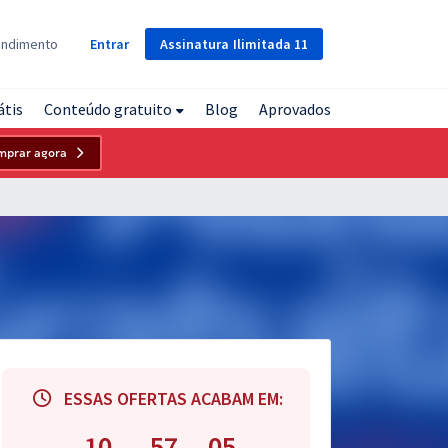
Assinatura
Ilimitada
11
endimento
Entrar
átis
Conteúdo gratuito
Blog
Aprovados
mprar agora
ESSAS OFERTAS ACABAM EM:
10
57
04