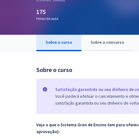
Pós
175
Graduação
Horas de aula
OAB
Sobre o curso
Sobre o concurso
Mentorias
Questões grátis
Sobre o curso
Conteúdo gratuito
Blog
Satisfação garantida ou seu dinheiro de vo
Você poderá efetuar o cancelamento e obter 
Aprovados
satisfação garantida ou seu dinheiro de volta
Atendimento
Veja o que o Sistema Gran de Ensino tem para ofer
aprovação):