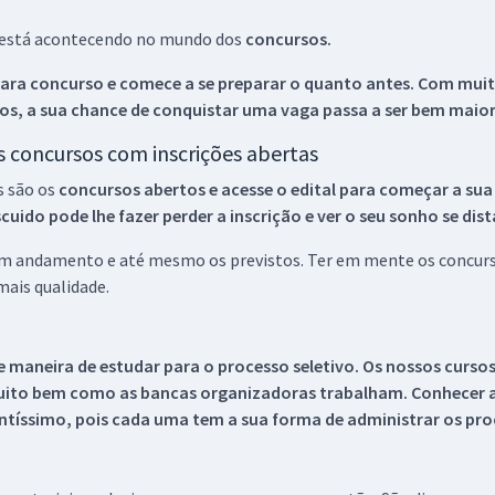
ue está acontecendo no mundo dos
concursos.
ara concurso e comece a se preparar o quanto antes. Com muita
os, a sua chance de conquistar uma vaga passa a ser bem maior
os concursos com inscrições abertas
s são os
concursos abertos e acesse o edital para começar a sua
ido pode lhe fazer perder a inscrição e ver o seu sonho se dis
 em andamento e até mesmo os previstos. Ter em mente os concurso
ais qualidade.
 maneira de estudar para o processo seletivo. Os nossos curso
uito bem como as bancas organizadoras trabalham. Conhecer a
tíssimo, pois cada uma tem a sua forma de administrar os proc