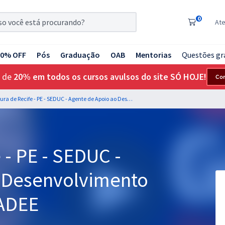
0
At
20% OFF
Pós
Graduação
OAB
Mentorias
Questões gr
 de
20% em todos os cursos avulsos do site SÓ HOJE!
Co
Prefeitura de Recife - PE - SEDUC - Agente de Apoio ao Desenvolvimento Escolar Especial - AADEE
 - PE - SEDUC -
o Desenvolvimento
AADEE