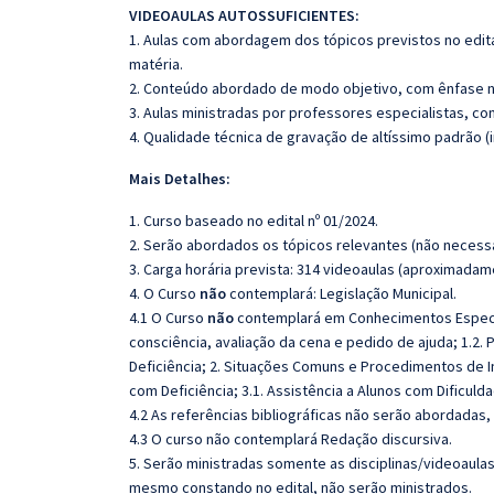
VIDEOAULAS AUTOSSUFICIENTES:
1. Aulas com abordagem dos tópicos previstos no edita
matéria.
2. Conteúdo abordado de modo objetivo, com ênfase n
3. Aulas ministradas por professores especialistas, co
4. Qualidade técnica de gravação de altíssimo padrão 
Mais Detalhes:
1. Curso baseado no edital nº 01/2024.
2. Serão abordados os tópicos relevantes (não necessa
3. Carga horária prevista: 314 videoaulas (aproximadam
4. O Curso
não
contemplará: Legislação Municipal.
4.1 O Curso
não
contemplará em Conhecimentos Específic
consciência, avaliação da cena e pedido de ajuda; 1.2.
Deficiência; 2. Situações Comuns e Procedimentos de In
com Deficiência; 3.1. Assistência a Alunos com Dificu
4.2 As referências bibliográficas não serão abordadas,
4.3 O curso não contemplará Redação discursiva.
5. Serão ministradas somente as disciplinas/videoaula
mesmo constando no edital, não serão ministrados.