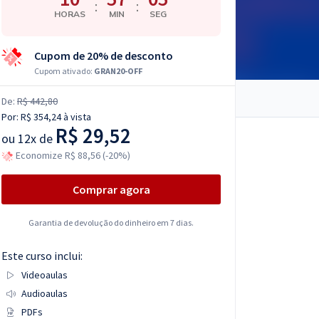
:
:
HORAS
MIN
SEG
Cupom de 20% de desconto
Cupom ativado:
GRAN20-OFF
De:
R$ 442,80
Por:
R$ 354,24
à vista
R$ 29,52
ou
12x de
Economize R$ 88,56 (-20%)
Comprar agora
Garantia de devolução do dinheiro em 7 dias.
Este curso inclui:
Videoaulas
Audioaulas
PDFs