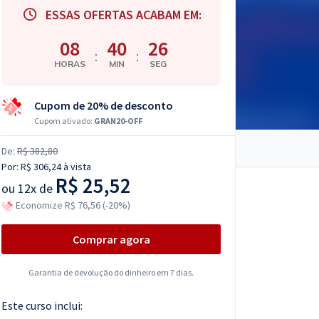
ESSAS OFERTAS ACABAM EM:
08
40
25
:
:
HORAS
MIN
SEG
Cupom de 20% de desconto
Cupom ativado:
GRAN20-OFF
De:
R$ 382,80
Por:
R$ 306,24
à vista
R$ 25,52
ou
12x de
Economize R$ 76,56 (-20%)
Comprar agora
Garantia de devolução do dinheiro em 7 dias.
Este curso inclui: