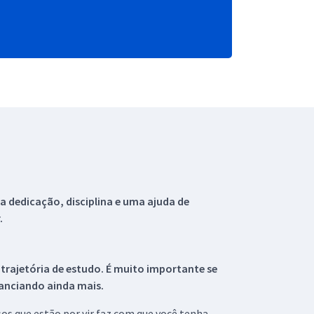
 dedicação, disciplina e uma ajuda de
.
 trajetória de estudo. É muito importante se
tanciando ainda mais.
s que estão por vir faz com que você tenha