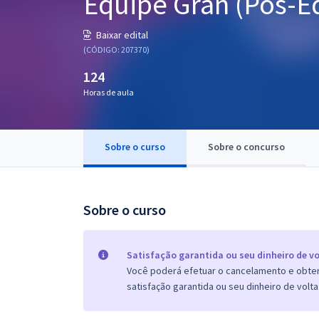
Equipe Gran (Pós-Ed
Pós
Baixar edital
Graduação
(CÓDIGO: 207370)
124
OAB
Horas de aula
Mentorias
Sobre o curso
Sobre o concurso
Questões grátis
Conteúdo gratuito
Blog
Sobre o curso
Aprovados
Satisfação garantida ou seu dinheiro de vo
Você poderá efetuar o cancelamento e obter 
Atendimento
satisfação garantida ou seu dinheiro de volta