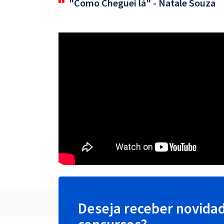
"Como Cheguei lá" - Natale Souza
Deseja receber novida