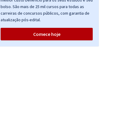
melhor custo benefício para os seus estudos e seu
bolso. São mais de 25 mil cursos para todas as
carreiras de concursos públicos, com garantia de
atualização pós-edital.
Comece hoje