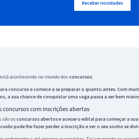
Receber novidades
ue está acontecendo no mundo dos
concursos.
ara concurso e comece a se preparar o quanto antes. Com muita
os, a sua chance de conquistar uma vaga passa a ser bem maior
os concursos com inscrições abertas
s são os
concursos abertos e acesse o edital para começar a sua
ido pode lhe fazer perder a inscrição e ver o seu sonho se dis
 em andamento e até mesmo os previstos. Ter em mente os concurso