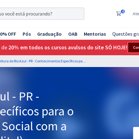
0
At
20% OFF
Pós
Graduação
OAB
Mentorias
Questões gr
 de
20% em todos os cursos avulsos do site SÓ HOJE!
Co
Prefeitura de Rio Azul - PR - Conhecimentos Específicos para o Cargo de Assistente Social com a Equipe Gran (Pós-Edital)
ul - PR -
cíficos para o
 Social com a