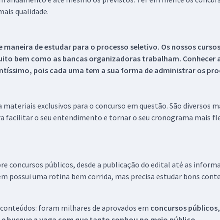
ais qualidade.
 maneira de estudar para o processo seletivo. Os nossos curso
uito bem como as bancas organizadoras trabalham. Conhecer a
tíssimo, pois cada uma tem a sua forma de administrar os proc
 a materiais exclusivos para o concurso em questão. São diversos 
a facilitar o seu entendimento e tornar o seu cronograma mais fle
re concursos públicos, desde a publicação do edital até as inform
em possui uma rotina bem corrida, mas precisa estudar bons conte
 conteúdos: foram milhares de aprovados em
concursos públicos,
s e busque a vaga com que tanto sonhou no meio público.