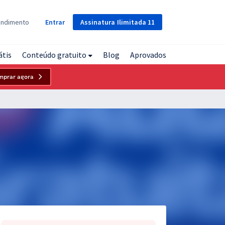
Assinatura
Ilimitada
11
endimento
Entrar
átis
Conteúdo gratuito
Blog
Aprovados
mprar agora