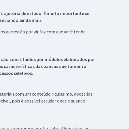
 trajetória de estudo. É muito importante se
tanciando ainda mais.
s que estão por vir faz com que você tenha
s são constituídos por módulos elaborados por
s características das bancas que tomam a
essos seletivos.
materiais com um conteúdo riquíssimo, apostilas
xível, pois é possível estudar onde e quando
ações sobre as vagas ofertadas. Além disso, os