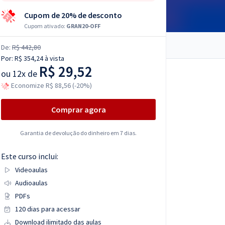
Cupom de 20% de desconto
Cupom ativado:
GRAN20-OFF
De:
R$ 442,80
Por:
R$ 354,24
à vista
R$ 29,52
ou
12x de
Economize R$ 88,56 (-20%)
Comprar agora
Garantia de devolução do dinheiro em 7 dias.
Este curso inclui:
Videoaulas
Audioaulas
PDFs
120 dias para acessar
Download ilimitado das aulas