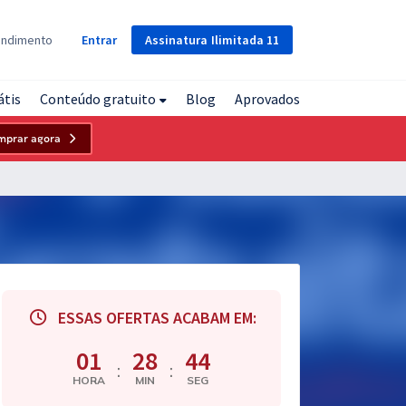
Assinatura
Ilimitada
11
endimento
Entrar
átis
Conteúdo gratuito
Blog
Aprovados
mprar agora
ESSAS OFERTAS ACABAM EM:
01
28
43
:
:
HORA
MIN
SEG