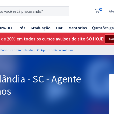
0
At
20% OFF
Pós
Graduação
OAB
Mentorias
Questões gr
 de
20% em todos os cursos avulsos do site SÓ HOJE!
Co
Prefeitura de Romelândia - SC - Agente de Recursos Humanos
ândia - SC - Agente
nos