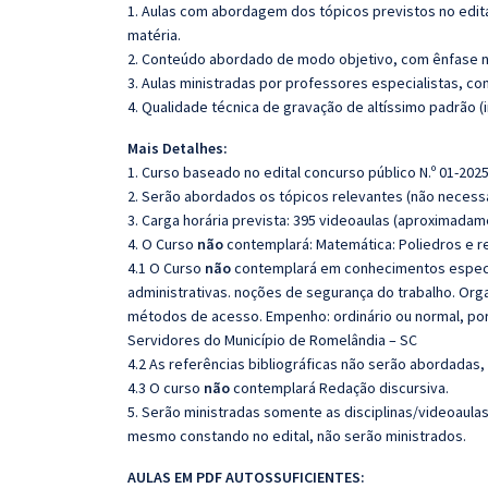
1. Aulas com abordagem dos tópicos previstos no edita
matéria.
2. Conteúdo abordado de modo objetivo, com ênfase n
3. Aulas ministradas por professores especialistas, co
4. Qualidade técnica de gravação de altíssimo padrão 
Mais Detalhes:
1. Curso baseado no edital concurso público N.º 01-2025
2. Serão abordados os tópicos relevantes (não necessa
3. Carga horária prevista: 395 videoaulas (aproximadam
4. O Curso
não
contemplará: Matemática: Poliedros e re
4.1 O Curso
não
contemplará em conhecimentos especí
administrativas. noções de segurança do trabalho. Org
métodos de acesso. Empenho: ordinário ou normal, por
Servidores do Município de Romelândia – SC
4.2 As referências bibliográficas não serão abordadas,
4.3 O curso
não
contemplará Redação discursiva.
5. Serão ministradas somente as disciplinas/videoaula
mesmo constando no edital, não serão ministrados.
AULAS EM PDF AUTOSSUFICIENTES: