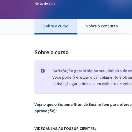
Horas de aula
Pós
Graduação
Sobre o curso
Sobre o concurso
OAB
Mentorias
Sobre o curso
Questões grátis
Satisfação garantida ou seu dinheiro de vo
Conteúdo gratuito
Você poderá efetuar o cancelamento e obter 
satisfação garantida ou seu dinheiro de volta
Blog
Aprovados
Veja o que o Sistema Gran de Ensino tem para ofer
aprovação):
Atendimento
VIDEOAULAS AUTOSSUFICIENTES: