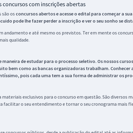
os concursos com inscrições abertas
s são os
concursos abertos e acesse o edital para começar a sua
ido pode lhe fazer perder a inscrição e ver o seu sonho se dis
 em andamento e até mesmo os previstos. Ter em mente os concurso
ais qualidade.
 maneira de estudar para o processo seletivo. Os nossos curso
uito bem como as bancas organizadoras trabalham. Conhecer a
tíssimo, pois cada uma tem a sua forma de administrar os proc
 a materiais exclusivos para o concurso em questão. São diversos 
a facilitar o seu entendimento e tornar o seu cronograma mais fle
re concursos públicos, desde a publicação do edital até as inform