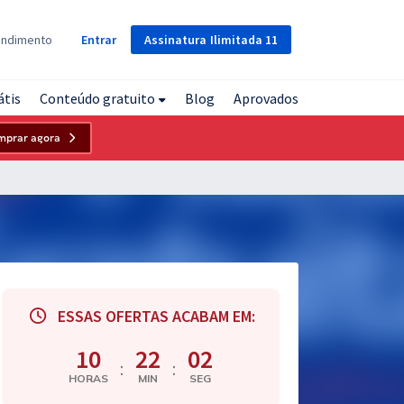
Assinatura
Ilimitada
11
endimento
Entrar
átis
Conteúdo gratuito
Blog
Aprovados
mprar agora
ESSAS OFERTAS ACABAM EM:
10
22
01
:
:
HORAS
MIN
SEG