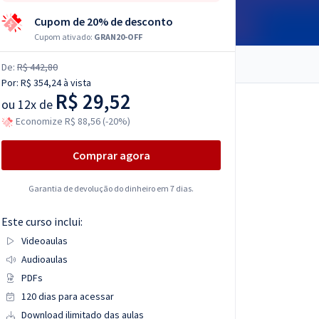
Cupom de 20% de desconto
Cupom ativado:
GRAN20-OFF
De:
R$ 442,80
Por:
R$ 354,24
à vista
R$ 29,52
ou
12x de
Economize R$ 88,56 (-20%)
Comprar agora
Garantia de devolução do dinheiro em 7 dias.
Este curso inclui:
Videoaulas
Audioaulas
PDFs
120 dias para acessar
Download ilimitado das aulas