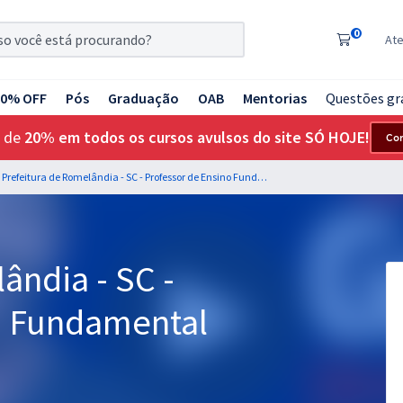
0
At
20% OFF
Pós
Graduação
OAB
Mentorias
Questões gr
 de
20% em todos os cursos avulsos do site SÓ HOJE!
Co
Prefeitura de Romelândia - SC - Professor de Ensino Fundamental
ândia - SC -
o Fundamental