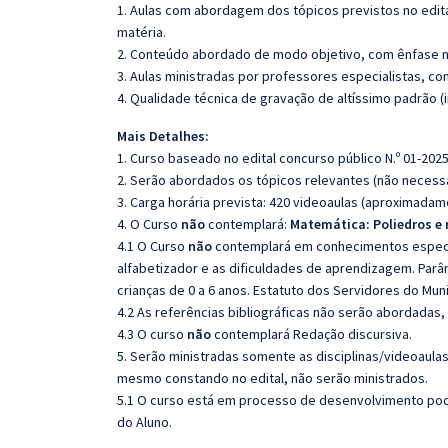
1. Aulas com abordagem dos tópicos previstos no edita
matéria.
2. Conteúdo abordado de modo objetivo, com ênfase n
3. Aulas ministradas por professores especialistas, co
4. Qualidade técnica de gravação de altíssimo padrão 
Mais Detalhes:
1. Curso baseado no edital concurso público N.º 01-2025
2. Serão abordados os tópicos relevantes (não necessa
3. Carga horária prevista: 420 videoaulas (aproximadam
4. O Curso
não
contemplará:
Matemática:
Poliedros e 
4.1 O Curso
não
contemplará em conhecimentos espec
alfabetizador e as dificuldades de aprendizagem.
Parâ
crianças de 0 a 6 anos.
Estatuto dos Servidores do Mun
4.2 As referências bibliográficas não serão abordadas,
4.3 O curso
não
contemplará Redação discursiva.
5. Serão ministradas somente as disciplinas/videoaula
mesmo constando no edital, não serão ministrados.
5.1 O curso está em processo de desenvolvimento pode
do Aluno.