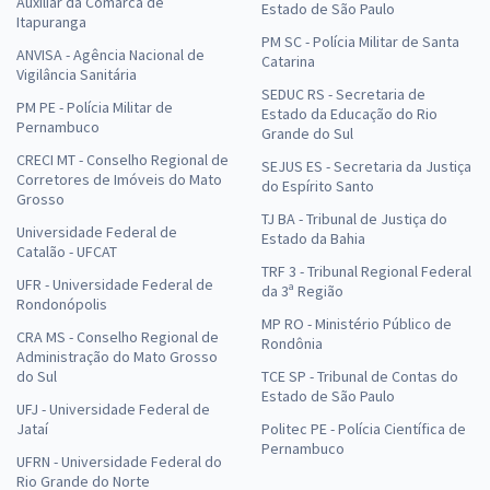
Auxiliar da Comarca de
Estado de São Paulo
Itapuranga
PM SC - Polícia Militar de Santa
ANVISA - Agência Nacional de
Catarina
Vigilância Sanitária
SEDUC RS - Secretaria de
PM PE - Polícia Militar de
Estado da Educação do Rio
Pernambuco
Grande do Sul
CRECI MT - Conselho Regional de
SEJUS ES - Secretaria da Justiça
Corretores de Imóveis do Mato
do Espírito Santo
Grosso
TJ BA - Tribunal de Justiça do
Universidade Federal de
Estado da Bahia
Catalão - UFCAT
TRF 3 - Tribunal Regional Federal
UFR - Universidade Federal de
da 3ª Região
Rondonópolis
MP RO - Ministério Público de
CRA MS - Conselho Regional de
Rondônia
Administração do Mato Grosso
do Sul
TCE SP - Tribunal de Contas do
Estado de São Paulo
UFJ - Universidade Federal de
Jataí
Politec PE - Polícia Científica de
Pernambuco
UFRN - Universidade Federal do
Rio Grande do Norte