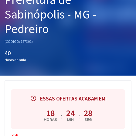
Pós
Sabinópolis - MG -
Graduação
Pedreiro
OAB
(CÓDIGO: 187301)
Mentorias
40
Horas de aula
Questões grátis
Conteúdo gratuito
Blog
ESSAS OFERTAS ACABAM EM:
Aprovados
18
24
27
:
:
Atendimento
HORAS
MIN
SEG