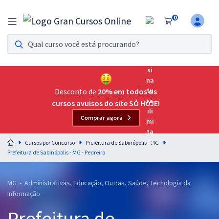
0
Assinatura Ilimitada 11
Acesso a todos os cursos. Teste grátis por 7 dias!
Assinatura OAB Até Passar
Acesso ilimitado a toda preparação para o Exame da
Desconto de
20% em todos os
Ordem, até você passar!
cursos avulsos do site SÓ HOJE!
Comprar agora
Residências Multiprofissionais
Preparação completa e intensiva para as principais
Cursos por Concurso
Prefeitura de Sabinópolis - MG
residências em saúde do Brasil
Prefeitura de Sabinópolis - MG - Pedreiro
Concursos
MG - Administrativas, Educação, Outras, Saúde, Tecnologia da
Assinatura Ilimitada
Informação
Cursos 20% OFF
Prefeitura de