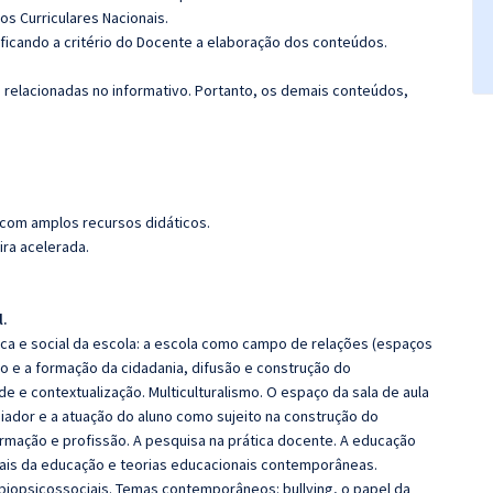
s Curriculares Nacionais.
 ficando a critério do Docente a elaboração dos conteúdos.
s relacionadas no informativo. Portanto, os demais conteúdos,
 com amplos recursos didáticos.
ira acelerada.
l.
ica e social da escola: a escola como campo de relações (espaços
cio e a formação da cidadania, difusão e construção do
de e contextualização. Multiculturalismo. O espaço da sala de aula
iador e a atuação do aluno como sujeito na construção do
mação e profissão. A pesquisa na prática docente. A educação
onais da educação e teorias educacionais contemporâneas.
biopsicossociais. Temas contemporâneos: bullying, o papel da