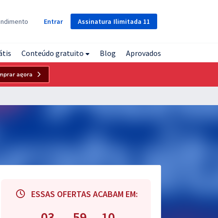
Assinatura
Ilimitada
11
endimento
Entrar
átis
Conteúdo gratuito
Blog
Aprovados
mprar agora
ESSAS OFERTAS ACABAM EM:
03
59
09