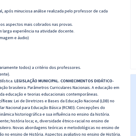
l, após minuciosa análise realizada pelo professor de cada
os aspectos mais cobrados nas provas.
m larga experiência na atividade docente.
(imagem e áudio)
riamente todos) a critério dos professores.
ente).
ilística.
LEGISLAÇÃO MUNICIPAL. CONHECIMENTOS DIDÁTICO-
ação brasileira. Parâmetros Curriculares Nacionais. A educação em
ais da educação e teorias educacionais contemporâneas.
íficos
: Lei de Diretrizes e Bases da Educação Nacional (LDB) no
cular Nacional para Educação Básica (RCNEI). Concepções do
nâmica historiográfica e sua influência no ensino da história.
nte; história loca; e, diversidade étnico-racial no ensino de
sileiro. Novas abordagens teóricas e metodológicas no ensino de
o no ensino de História. Aspectos avaliativo no ensino de História.