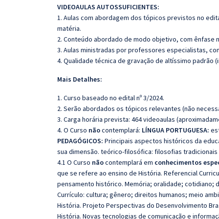
VIDEOAULAS AUTOSSUFICIENTES:
1. Aulas com abordagem dos tópicos previstos no edita
matéria.
2. Conteúdo abordado de modo objetivo, com ênfase n
3. Aulas ministradas por professores especialistas, co
4. Qualidade técnica de gravação de altíssimo padrão 
Mais Detalhes:
1. Curso baseado no edital nº 3/2024.
2. Serão abordados os tópicos relevantes (não necessa
3. Carga horária prevista: 464 videoaulas (aproximadam
4. O Curso
não
contemplará:
LÍNGUA PORTUGUESA:
est
PEDAGÓGICOS:
Principais aspectos históricos da educ
sua dimensão. teórico-filosófica: filosofias tradicion
4.1 O Curso
não
contemplará em
conhecimentos espec
que se refere ao ensino de História. Referencial Curri
pensamento histórico. Memória; oralidade; cotidiano; di
Currículo: cultura; gênero; direitos humanos; meio ambie
História. Projeto Perspectivas do Desenvolvimento Bra
História. Novas tecnologias de comunicação e informaçã