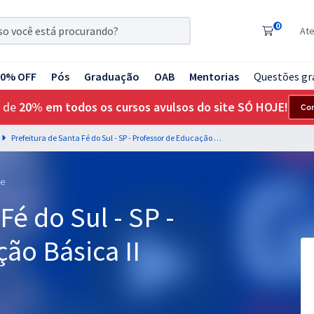
0
At
20% OFF
Pós
Graduação
OAB
Mentorias
Questões gr
 de
20% em todos os cursos avulsos do site SÓ HOJE!
Co
Prefeitura de Santa Fé do Sul - SP - Professor de Educação Básica II História
le
Fé do Sul - SP -
ão Básica II