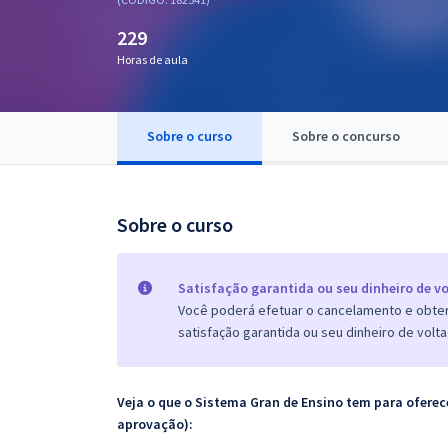
Pós
229
Graduação
Horas de aula
OAB
Sobre o curso
Sobre o concurso
Mentorias
Questões grátis
Sobre o curso
Conteúdo gratuito
Blog
Satisfação garantida ou seu dinheiro de vo
Você poderá efetuar o cancelamento e obter 
Aprovados
satisfação garantida ou seu dinheiro de volta
Atendimento
Veja o que o Sistema Gran de Ensino tem para ofer
aprovação):