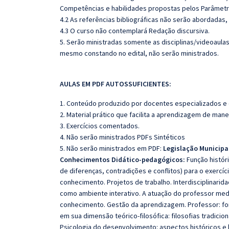
Competências e habilidades propostas pelos Parâmetro
4.2 As referências bibliográficas não serão abordadas,
4.3 O curso não contemplará Redação discursiva.
5. Serão ministradas somente as disciplinas/videoaula
mesmo constando no edital, não serão ministrados.
AULAS EM PDF AUTOSSUFICIENTES:
1. Conteúdo produzido por docentes especializados e
2. Material prático que facilita a aprendizagem de mane
3. Exercícios comentados.
4. Não serão ministrados PDFs Sintéticos
5. Não serão ministrados em PDF:
Legislação Municipa
Conhecimentos Didático-pedagógicos:
Função histór
de diferenças, contradições e conflitos) para o exercí
conhecimento. Projetos de trabalho. Interdisciplinarida
como ambiente interativo. A atuação do professor med
conhecimento. Gestão da aprendizagem. Professor: for
em sua dimensão teórico-filosófica: filosofias tradici
Psicologia do desenvolvimento: aspectos históricos e 