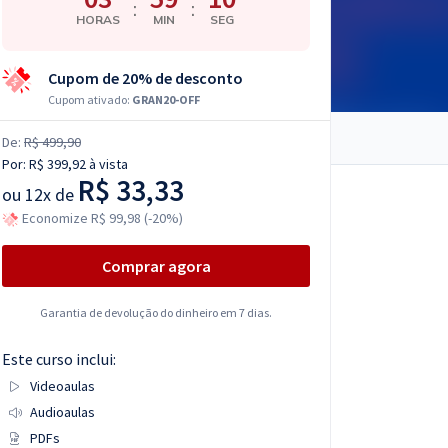
:
:
HORAS
MIN
SEG
Cupom de 20% de desconto
Cupom ativado:
GRAN20-OFF
De:
R$ 499,90
Por:
R$ 399,92
à vista
R$ 33,33
ou
12x de
Economize R$ 99,98 (-20%)
Comprar agora
Garantia de devolução do dinheiro em 7 dias.
Este curso inclui:
Videoaulas
Audioaulas
PDFs