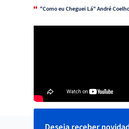
"Como eu Cheguei Lá" André Coelh
Deseja receber novida