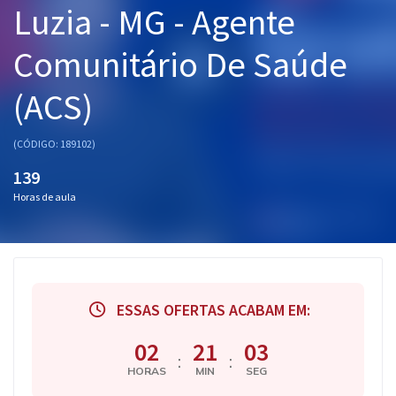
Luzia - MG - Agente
Pós
Comunitário De Saúde
Graduação
(ACS)
OAB
Mentorias
(CÓDIGO: 189102)
139
Questões grátis
Horas de aula
Conteúdo gratuito
Blog
Aprovados
ESSAS OFERTAS ACABAM EM:
Atendimento
02
21
03
:
:
HORAS
MIN
SEG