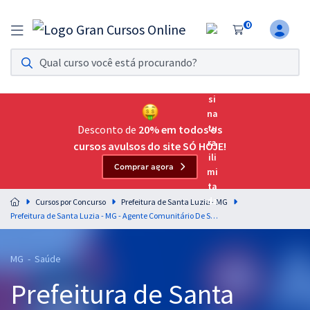
0
Assinatura Ilimitada 11
Acesso a todos os cursos. Teste grátis por 7 dias!
Assinatura OAB Até Passar
Acesso ilimitado a toda preparação para o Exame da
Desconto de
20% em todos os
Ordem, até você passar!
cursos avulsos do site SÓ HOJE!
Comprar agora
Residências Multiprofissionais
Preparação completa e intensiva para as principais
Cursos por Concurso
Prefeitura de Santa Luzia - MG
residências em saúde do Brasil
Prefeitura de Santa Luzia - MG - Agente Comunitário De Saúde (ACS)
Concursos
MG - Saúde
Assinatura Ilimitada
Prefeitura de Santa
Cursos 20% OFF