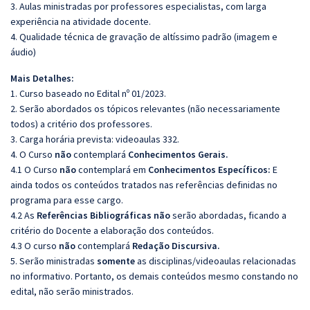
3. Aulas ministradas por professores especialistas, com larga
experiência na atividade docente.
4. Qualidade técnica de gravação de altíssimo padrão (imagem e
áudio)
Mais Detalhes:
1. Curso baseado no Edital nº 01/2023.
2. Serão abordados os tópicos relevantes (não necessariamente
todos) a critério dos professores.
3. Carga horária prevista: videoaulas 332.
4. O Curso
não
contemplará
Conhecimentos Gerais.
4.1 O Curso
não
contemplará em
Conhecimentos Específicos:
E
ainda todos os conteúdos tratados nas referências definidas no
programa para esse cargo.
4.2 As
Referências
Bibliográficas
não
serão abordadas, ficando a
critério do Docente a elaboração dos conteúdos.
4.3 O curso
não
contemplará
Redação Discursiva.
5. Serão ministradas
somente
as disciplinas/videoaulas relacionadas
no informativo. Portanto, os demais conteúdos mesmo constando no
edital, não serão ministrados.