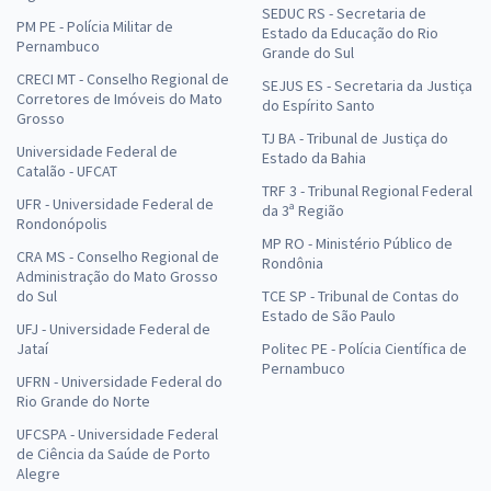
SEDUC RS - Secretaria de
PM PE - Polícia Militar de
Estado da Educação do Rio
Pernambuco
Grande do Sul
CRECI MT - Conselho Regional de
SEJUS ES - Secretaria da Justiça
Corretores de Imóveis do Mato
do Espírito Santo
Grosso
TJ BA - Tribunal de Justiça do
Universidade Federal de
Estado da Bahia
Catalão - UFCAT
TRF 3 - Tribunal Regional Federal
UFR - Universidade Federal de
da 3ª Região
Rondonópolis
MP RO - Ministério Público de
CRA MS - Conselho Regional de
Rondônia
Administração do Mato Grosso
do Sul
TCE SP - Tribunal de Contas do
Estado de São Paulo
UFJ - Universidade Federal de
Jataí
Politec PE - Polícia Científica de
Pernambuco
UFRN - Universidade Federal do
Rio Grande do Norte
UFCSPA - Universidade Federal
de Ciência da Saúde de Porto
Alegre