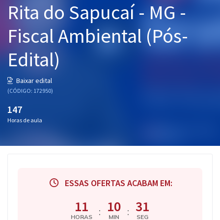
Rita do Sapucaí - MG -
Pós
Fiscal Ambiental (Pós-
Graduação
Edital)
OAB
Mentorias
Baixar edital
(CÓDIGO: 172950)
Questões grátis
147
Horas de aula
Conteúdo gratuito
Blog
Aprovados
ESSAS OFERTAS ACABAM EM:
Atendimento
11
10
30
:
:
HORAS
MIN
SEG