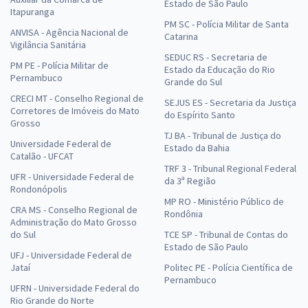
Estado de São Paulo
Itapuranga
PM SC - Polícia Militar de Santa
ANVISA - Agência Nacional de
Catarina
Vigilância Sanitária
SEDUC RS - Secretaria de
PM PE - Polícia Militar de
Estado da Educação do Rio
Pernambuco
Grande do Sul
CRECI MT - Conselho Regional de
SEJUS ES - Secretaria da Justiça
Corretores de Imóveis do Mato
do Espírito Santo
Grosso
TJ BA - Tribunal de Justiça do
Universidade Federal de
Estado da Bahia
Catalão - UFCAT
TRF 3 - Tribunal Regional Federal
UFR - Universidade Federal de
da 3ª Região
Rondonópolis
MP RO - Ministério Público de
CRA MS - Conselho Regional de
Rondônia
Administração do Mato Grosso
do Sul
TCE SP - Tribunal de Contas do
Estado de São Paulo
UFJ - Universidade Federal de
Jataí
Politec PE - Polícia Científica de
Pernambuco
UFRN - Universidade Federal do
Rio Grande do Norte