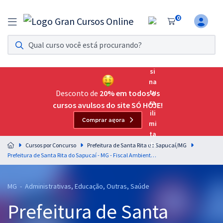
0
Assinatura Ilimitada 11
Acesso a todos os cursos. Teste grátis por 7 dias!
Assinatura OAB Até Passar
Acesso ilimitado a toda preparação para o Exame da
Desconto de
20% em todos os
Ordem, até você passar!
cursos avulsos do site SÓ HOJE!
Comprar agora
Residências Multiprofissionais
Preparação completa e intensiva para as principais
Cursos por Concurso
Prefeitura de Santa Rita do Sapucaí/MG
residências em saúde do Brasil
Prefeitura de Santa Rita do Sapucaí - MG - Fiscal Ambiental (Pós-Edital)
Concursos
MG - Administrativas, Educação, Outras, Saúde
Assinatura Ilimitada
Prefeitura de Santa
Cursos 20% OFF