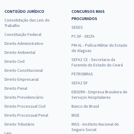
CONTEÚDO JURÍDICO
CONCURSOS MAIS
PROCURADOS
Consolidação das Leis do
Trabalho
SEDES
Constituição Federal
PC DF - DELTA
Direito Administrativo
PM AL - Polícia Militar do Estado
de Alagoas
Direito Ambiental
SEFAZ CE - Secretaria da
Direito Civil
Fazenda do Estado do Ceará
Direito Constitucional
PETROBRAS
Direito Empresarial
SEFAZ DF
Direito Penal
EBSERH - Empresa Brasileira de
Direito Previdenciário
Serviços Hospitalares
Direito Processual Civil
Banco do Brasil
Direito Processual Penal
IBGE
Direito Tributário
INSS - Instituto Nacional do
Seguro Social
Leis