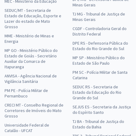
MEC - Ministério da Educação
Minas Gerais
SEDUC/MT - Secretaria de
TJ MG - Tribunal de Justiça de
Estado de Educação, Esporte e
Minas Gerais
Lazer do estado de Mato
Grosso
CGDF - Controladoria Geral do
Distrito Federal
MME - Ministério de Minas e
Energia
DPE RS - Defensoria Pública do
Estado do Rio Grande do Sul
MP GO - Ministério Público do
Estado de Goiás - Secretário
MP SP - Ministério Público do
Auxiliar da Comarca de
Estado de São Paulo
Itapuranga
PM SC - Polícia Militar de Santa
ANVISA - Agência Nacional de
Catarina
Vigilância Sanitária
SEDUC RS - Secretaria de
PM PE - Polícia Militar de
Estado da Educação do Rio
Pernambuco
Grande do Sul
CRECI MT - Conselho Regional de
SEJUS ES - Secretaria da Justiça
Corretores de Imóveis do Mato
do Espírito Santo
Grosso
TJ BA - Tribunal de Justiça do
Universidade Federal de
Estado da Bahia
Catalão - UFCAT