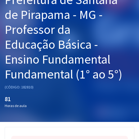
Pós
de Pirapama - MG -
Graduação
Professor da
OAB
Educação Básica -
Mentorias
Ensino Fundamental
Questões grátis
Fundamental (1° ao 5°)
Conteúdo gratuito
(CÓDIGO: 182810)
Blog
81
Aprovados
Horas de aula
Atendimento