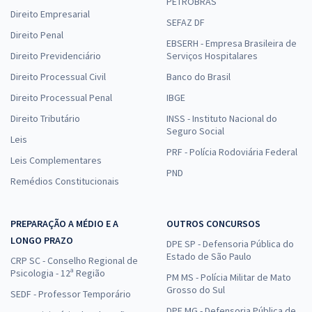
PETROBRAS
Direito Empresarial
SEFAZ DF
Direito Penal
EBSERH - Empresa Brasileira de
Direito Previdenciário
Serviços Hospitalares
Direito Processual Civil
Banco do Brasil
Direito Processual Penal
IBGE
Direito Tributário
INSS - Instituto Nacional do
Seguro Social
Leis
PRF - Polícia Rodoviária Federal
Leis Complementares
PND
Remédios Constitucionais
PREPARAÇÃO A MÉDIO E A
OUTROS CONCURSOS
LONGO PRAZO
DPE SP - Defensoria Pública do
Estado de São Paulo
CRP SC - Conselho Regional de
Psicologia - 12ª Região
PM MS - Polícia Militar de Mato
Grosso do Sul
SEDF - Professor Temporário
DPE MG - Defensoria Pública de