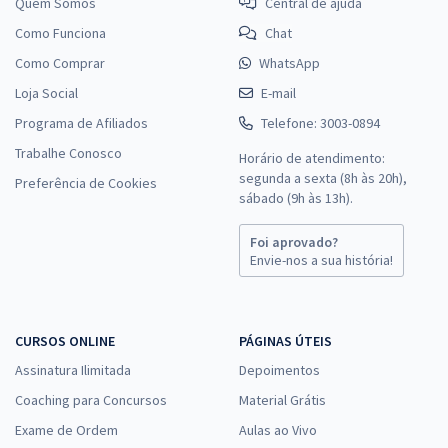
Quem Somos
Central de ajuda
Como Funciona
Chat
Como Comprar
WhatsApp
Loja Social
E-mail
Programa de Afiliados
Telefone: 3003-0894
Trabalhe Conosco
Horário de atendimento:
segunda a sexta (8h às 20h),
Preferência de Cookies
sábado (9h às 13h).
Foi aprovado?
Envie-nos a sua história!
CURSOS ONLINE
PÁGINAS ÚTEIS
Assinatura Ilimitada
Depoimentos
Coaching para Concursos
Material Grátis
Exame de Ordem
Aulas ao Vivo