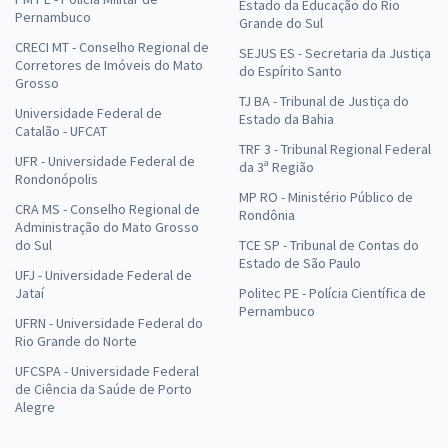
Estado da Educação do Rio
Pernambuco
Grande do Sul
CRECI MT - Conselho Regional de
SEJUS ES - Secretaria da Justiça
Corretores de Imóveis do Mato
do Espírito Santo
Grosso
TJ BA - Tribunal de Justiça do
Universidade Federal de
Estado da Bahia
Catalão - UFCAT
TRF 3 - Tribunal Regional Federal
UFR - Universidade Federal de
da 3ª Região
Rondonópolis
MP RO - Ministério Público de
CRA MS - Conselho Regional de
Rondônia
Administração do Mato Grosso
do Sul
TCE SP - Tribunal de Contas do
Estado de São Paulo
UFJ - Universidade Federal de
Jataí
Politec PE - Polícia Científica de
Pernambuco
UFRN - Universidade Federal do
Rio Grande do Norte
UFCSPA - Universidade Federal
de Ciência da Saúde de Porto
Alegre