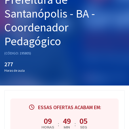
Pós
Santanópolis - BA -
Graduação
Coordenador
OAB
Pedagógico
Mentorias
(CÓDIGO: 195805)
Questões grátis
277
Horas de aula
Conteúdo gratuito
Blog
Aprovados
ESSAS OFERTAS ACABAM EM:
Atendimento
09
49
04
:
:
HORAS
MIN
SEG