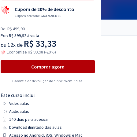
Cupom de 20% de desconto
Cupom ativado:
GRAN20-OFF
De:
R$ 499,90
Por:
R$ 399,92
à vista
R$ 33,33
ou
12x de
Economize R$ 99,98 (-20%)
Comprar agora
Garantia de devolução do dinheiro em 7 dias.
Este curso inclui:
Videoaulas
Audioaulas
140 dias para acessar
Download ilimitado das aulas
Acesso no Android, iOS, Windows e Mac