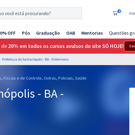
0
At
20% OFF
Pós
Graduação
OAB
Mentorias
Questões gr
 de
20% em todos os cursos avulsos do site SÓ HOJE!
Co
Prefeitura de Santanópolis - BA - Enfermeiro
, Fiscais e de Controle, Outras, Policiais, Saúde
ópolis - BA -