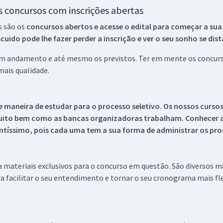
os concursos com inscrições abertas
s são os
concursos abertos e acesse o edital para começar a sua
ido pode lhe fazer perder a inscrição e ver o seu sonho se dis
 em andamento e até mesmo os previstos. Ter em mente os concurso
ais qualidade.
 maneira de estudar para o processo seletivo. Os nossos curso
uito bem como as bancas organizadoras trabalham. Conhecer a
tíssimo, pois cada uma tem a sua forma de administrar os proc
 a materiais exclusivos para o concurso em questão. São diversos 
a facilitar o seu entendimento e tornar o seu cronograma mais fle