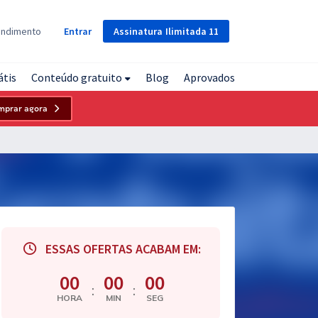
Assinatura
Ilimitada
11
endimento
Entrar
átis
Conteúdo gratuito
Blog
Aprovados
mprar agora
ESSAS OFERTAS ACABAM EM:
00
00
00
:
:
HORA
MIN
SEG