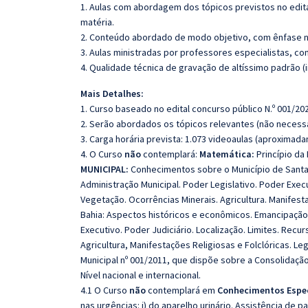
1. Aulas com abordagem dos tópicos previstos no edita
matéria.
2. Conteúdo abordado de modo objetivo, com ênfase n
3. Aulas ministradas por professores especialistas, co
4. Qualidade técnica de gravação de altíssimo padrão 
Mais Detalhes:
1. Curso baseado no edital concurso público N.º 001/202
2. Serão abordados os tópicos relevantes (não necessa
3. Carga horária prevista: 1.073 videoaulas (aproximad
4. O Curso
não
contemplará:
Matemática:
Princípio d
MUNICIPAL:
Conhecimentos sobre o Município de Santan
Administração Municipal. Poder Legislativo. Poder Execu
Vegetação. Ocorrências Minerais. Agricultura. Manifes
Bahia: Aspectos históricos e econômicos. Emancipação P
Executivo. Poder Judiciário. Localização. Limites. Recu
Agricultura, Manifestações Religiosas e Folclóricas. Leg
Municipal nº 001/2011, que dispõe sobre a Consolidaçã
Nível nacional e internacional.
4.1 O Curso
não
contemplará em
Conhecimentos Espec
nas urgências: i) do aparelho urinário. Assistência de