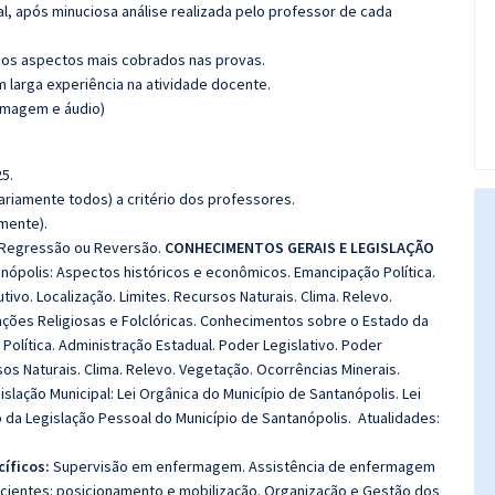
l, após minuciosa análise realizada pelo professor de cada
os aspectos mais cobrados nas provas.
m larga experiência na atividade docente.
(imagem e áudio)
5.
riamente todos) a critério dos professores.
amente).
a Regressão ou Reversão.
CONHECIMENTOS GERAIS E LEGISLAÇÃO
ópolis: Aspectos históricos e econômicos. Emancipação Política.
tivo. Localização. Limites. Recursos Naturais. Clima. Relevo.
tações Religiosas e Folclóricas. Conhecimentos sobre o Estado da
olítica. Administração Estadual. Poder Legislativo. Poder
rsos Naturais. Clima. Relevo. Vegetação. Ocorrências Minerais.
islação Municipal: Lei Orgânica do Município de Santanópolis. Lei
o da Legislação Pessoal do Município de Santanópolis.
Atualidades:
íficos:
Supervisão em enfermagem. Assistência de enfermagem
 pacientes: posicionamento e mobilização. Organização e Gestão dos