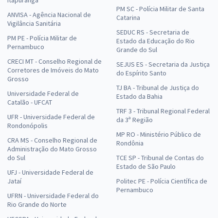
Itapuranga
PM SC - Polícia Militar de Santa
ANVISA - Agência Nacional de
Catarina
Vigilância Sanitária
SEDUC RS - Secretaria de
PM PE - Polícia Militar de
Estado da Educação do Rio
Pernambuco
Grande do Sul
CRECI MT - Conselho Regional de
SEJUS ES - Secretaria da Justiça
Corretores de Imóveis do Mato
do Espírito Santo
Grosso
TJ BA - Tribunal de Justiça do
Universidade Federal de
Estado da Bahia
Catalão - UFCAT
TRF 3 - Tribunal Regional Federal
UFR - Universidade Federal de
da 3ª Região
Rondonópolis
MP RO - Ministério Público de
CRA MS - Conselho Regional de
Rondônia
Administração do Mato Grosso
do Sul
TCE SP - Tribunal de Contas do
Estado de São Paulo
UFJ - Universidade Federal de
Jataí
Politec PE - Polícia Científica de
Pernambuco
UFRN - Universidade Federal do
Rio Grande do Norte