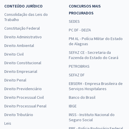
CONTEÚDO JURÍDICO
CONCURSOS MAIS
PROCURADOS
Consolidação das Leis do
Trabalho
SEDES
Constituição Federal
PC DF - DELTA
Direito Administrativo
PM AL - Polícia Militar do Estado
de Alagoas
Direito Ambiental
SEFAZ CE - Secretaria da
Direito Civil
Fazenda do Estado do Ceará
Direito Constitucional
PETROBRAS
Direito Empresarial
SEFAZ DF
Direito Penal
EBSERH - Empresa Brasileira de
Direito Previdenciário
Serviços Hospitalares
Direito Processual Civil
Banco do Brasil
Direito Processual Penal
IBGE
Direito Tributário
INSS - Instituto Nacional do
Seguro Social
Leis
PRF - Polícia Rodoviária Federal