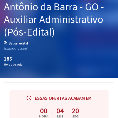
Antônio da Barra - GO -
Pós
Auxiliar Administrativo
Graduação
(Pós-Edital)
OAB
Mentorias
Baixar edital
(CÓDIGO: 205695)
Questões grátis
185
Horas de aula
Conteúdo gratuito
Blog
Aprovados
ESSAS OFERTAS ACABAM EM:
Atendimento
00
04
19
:
:
HORA
MIN
SEG