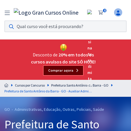
0
Assinatura Ilimitada 11
Acesso a todos os cursos. Teste grátis por 7 dias!
Assinatura OAB Até Passar
Acesso ilimitado a toda preparação para o Exame da
Desconto de
20% em todos os
Ordem, até você passar!
cursos avulsos do site SÓ HOJE!
Comprar agora
Residências Multiprofissionais
Preparação completa e intensiva para as principais
Cursos por Concurso
Prefeitura Santo Antônio da Barra - GO
residências em saúde do Brasil
Prefeitura de Santo Antônio da Barra - GO - Auxiliar Administrativo (Pós-Edital)
Concursos
GO - Administrativas, Educação, Outras, Policiais, Saúde
Assinatura Ilimitada
Prefeitura de Santo
Cursos 20% OFF