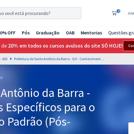
0
At
20% OFF
Pós
Graduação
OAB
Mentorias
Questões gr
 de
20% em todos os cursos avulsos do site SÓ HOJE!
Co
 - GO
Prefeitura de Santo Antônio da Barra - GO - Conhecimentos Específicos para o Cargo de Enfermeiro Padrão (Pós-Edital)
de
 Antônio da Barra -
 Específicos para o
o Padrão (Pós-