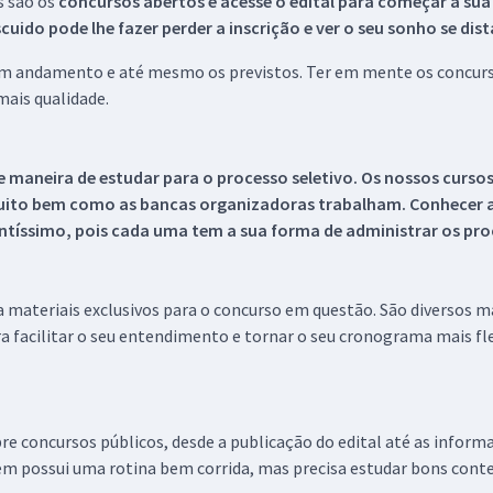
s são os
concursos abertos e acesse o edital para começar a sua
ido pode lhe fazer perder a inscrição e ver o seu sonho se dis
 em andamento e até mesmo os previstos. Ter em mente os concurso
ais qualidade.
 maneira de estudar para o processo seletivo. Os nossos curso
uito bem como as bancas organizadoras trabalham. Conhecer a
tíssimo, pois cada uma tem a sua forma de administrar os proc
 a materiais exclusivos para o concurso em questão. São diversos 
a facilitar o seu entendimento e tornar o seu cronograma mais fle
re concursos públicos, desde a publicação do edital até as inform
em possui uma rotina bem corrida, mas precisa estudar bons conte