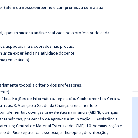
ecer (além do nosso empenho e compromisso com a sua
l, após minuciosa análise realizada pelo professor de cada
os aspectos mais cobrados nas provas.
m larga experiência na atividade docente.
(imagem e áudio)
riamente todos) a critério dos professores.
ente).
mática. Noções de Informática. Legislação. Conhecimentos Gerais.
íficos
: 3. Atenção à Saúde da Criança: crescimento e
omplementar; doenças prevalentes na infância (AIDPI); doenças
xantemáticas, prevenção de agravos e imunização. 5. Assistência
eriais; Central de Material Esterilizado (CME). 10. Administração e
e de Biossegurança: assepsia, antissepsia, desinfecção,