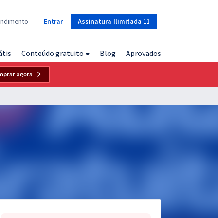
Assinatura
Ilimitada
11
endimento
Entrar
átis
Conteúdo gratuito
Blog
Aprovados
mprar agora