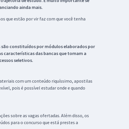
 trajetória de estudo. É muito importante se
tanciando ainda mais.
s que estão por vir faz com que você tenha
s são constituídos por módulos elaborados por
s características das bancas que tomam a
essos seletivos.
materiais com um conteúdo riquíssimo, apostilas
xível, pois é possível estudar onde e quando
ações sobre as vagas ofertadas. Além disso, os
údos para o concurso que está prestes a