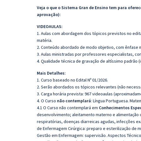
Veja o que o Sistema Gran de Ensino tem para ofer
aprovação):
VIDEOAULAS:
1. Aulas com abordagem dos tópicos previstos no edita
matéria.
2. Conteúdo abordado de modo objetivo, com ênfase n
3. Aulas ministradas por professores especialistas, co
4. Qualidade técnica de gravação de altíssimo padrão 
Mais Detalhes:
1. Curso baseado no Edital Nº 01/2026.
2. Serão abordados os tópicos relevantes (não necessa
3. Carga horária prevista: 967 videoaulas (aproximadam
4. O Curso
não contemplará
: Língua Portuguesa. Mate
4.1 O Curso não contemplará em
Conhecimentos Espec
desenvolvimento; aleitamento materno e alimentação c
respiratórias, doenças diarreicas agudas, infecções e
de Enfermagem Cirúrgica: preparo e esterilização de mat
Gestão em Enfermagem: supervisão. Aspectos Técnicos 