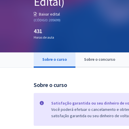
Edital)
Pós
Baixar edital
Graduação
(CÓDIGO: 205699)
431
OAB
Horas de aula
Mentorias
Sobre o curso
Sobre o concurso
Questões grátis
Conteúdo gratuito
Blog
Sobre o curso
Aprovados
Satisfação garantida ou seu dinheiro de vo
Você poderá efetuar o cancelamento e obter 
Atendimento
satisfação garantida ou seu dinheiro de volta