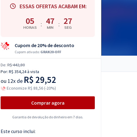
ESSAS OFERTAS ACABAM EM:
05
47
26
:
:
HORAS
MIN
SEG
Cupom de 20% de desconto
Cupom ativado:
GRAN20-OFF
De:
R$ 442,80
Por:
R$ 354,24
à vista
R$ 29,52
ou
12x de
Economize R$ 88,56 (-20%)
Comprar agora
Garantia de devolução do dinheiro em 7 dias.
Este curso inclui: