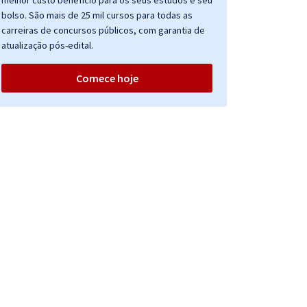
melhor custo benefício para os seus estudos e seu
bolso. São mais de 25 mil cursos para todas as
carreiras de concursos públicos, com garantia de
atualização pós-edital.
Comece hoje