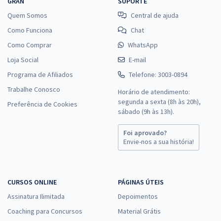
GRAN
SUPORTE
Quem Somos
Central de ajuda
Como Funciona
Chat
Como Comprar
WhatsApp
Loja Social
E-mail
Programa de Afiliados
Telefone: 3003-0894
Trabalhe Conosco
Horário de atendimento:
segunda a sexta (8h às 20h),
Preferência de Cookies
sábado (9h às 13h).
Foi aprovado?
Envie-nos a sua história!
CURSOS ONLINE
PÁGINAS ÚTEIS
Assinatura Ilimitada
Depoimentos
Coaching para Concursos
Material Grátis