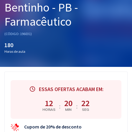
Bentinho - PB -
Pós
Farmacêutico
Graduação
OAB
(CÓDIGO: 196031)
180
Mentorias
Horas de aula
Questões grátis
Conteúdo gratuito
Blog
ESSAS OFERTAS ACABAM EM:
Aprovados
12
20
21
:
:
HORAS
MIN
SEG
Atendimento
Cupom de 20% de desconto