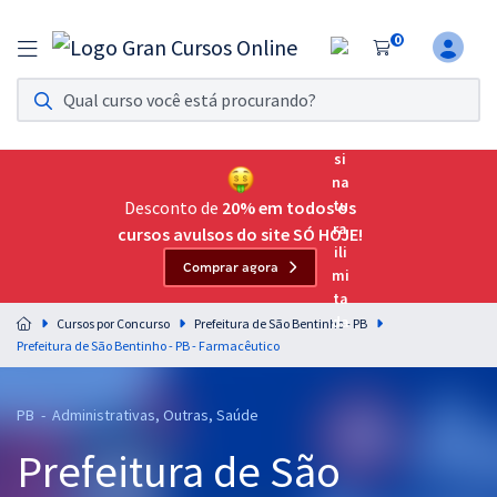
0
Assinatura Ilimitada 11
Acesso a todos os cursos. Teste grátis por 7 dias!
Assinatura OAB Até Passar
Acesso ilimitado a toda preparação para o Exame da
Desconto de
20% em todos os
Ordem, até você passar!
cursos avulsos do site SÓ HOJE!
Comprar agora
Residências Multiprofissionais
Preparação completa e intensiva para as principais
Cursos por Concurso
Prefeitura de São Bentinho - PB
residências em saúde do Brasil
Prefeitura de São Bentinho - PB - Farmacêutico
Concursos
PB - Administrativas, Outras, Saúde
Assinatura Ilimitada
Prefeitura de São
Cursos 20% OFF