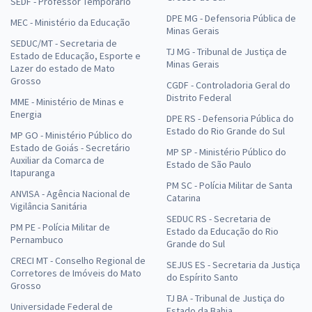
SEDF - Professor Temporário
DPE MG - Defensoria Pública de
MEC - Ministério da Educação
Minas Gerais
SEDUC/MT - Secretaria de
TJ MG - Tribunal de Justiça de
Estado de Educação, Esporte e
Minas Gerais
Lazer do estado de Mato
Grosso
CGDF - Controladoria Geral do
Distrito Federal
MME - Ministério de Minas e
Energia
DPE RS - Defensoria Pública do
Estado do Rio Grande do Sul
MP GO - Ministério Público do
Estado de Goiás - Secretário
MP SP - Ministério Público do
Auxiliar da Comarca de
Estado de São Paulo
Itapuranga
PM SC - Polícia Militar de Santa
ANVISA - Agência Nacional de
Catarina
Vigilância Sanitária
SEDUC RS - Secretaria de
PM PE - Polícia Militar de
Estado da Educação do Rio
Pernambuco
Grande do Sul
CRECI MT - Conselho Regional de
SEJUS ES - Secretaria da Justiça
Corretores de Imóveis do Mato
do Espírito Santo
Grosso
TJ BA - Tribunal de Justiça do
Universidade Federal de
Estado da Bahia