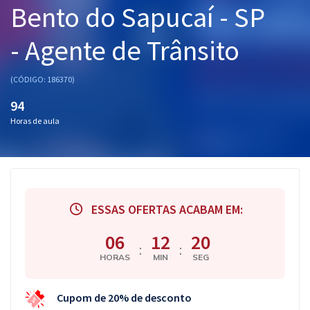
Bento do Sapucaí - SP
Pós
- Agente de Trânsito
Graduação
OAB
(CÓDIGO: 186370)
94
Mentorias
Horas de aula
Questões grátis
Conteúdo gratuito
Blog
ESSAS OFERTAS ACABAM EM:
Aprovados
06
12
19
:
:
HORAS
MIN
SEG
Atendimento
Cupom de 20% de desconto