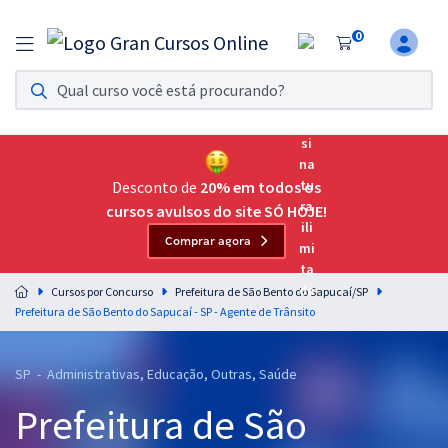
0
Assinatura Ilimitada 11
Acesso a todos os cursos. Teste grátis por 7 dias!
Assinatura OAB Até Passar
Acesso ilimitado a toda preparação para o Exame da
Desconto de
20% em todos os
Ordem, até você passar!
cursos avulsos do site SÓ HOJE!
Comprar agora
Residências Multiprofissionais
Preparação completa e intensiva para as principais
Cursos por Concurso
Prefeitura de São Bento do Sapucaí/SP
residências em saúde do Brasil
Prefeitura de São Bento do Sapucaí - SP - Agente de Trânsito
Concursos
SP - Administrativas, Educação, Outras, Saúde
Assinatura Ilimitada
Prefeitura de São
Cursos 20% OFF