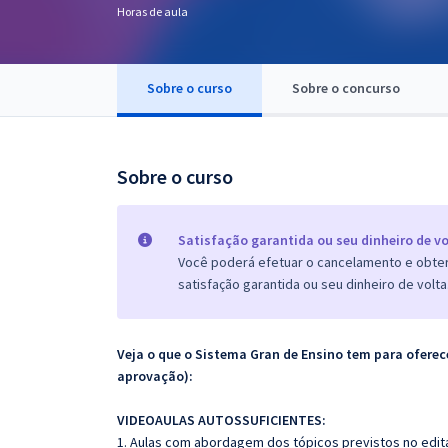
Horas de aula
Pós
Graduação
Sobre o curso
Sobre o concurso
OAB
Mentorias
Sobre o curso
Questões grátis
Satisfação garantida ou seu dinheiro de vo
Conteúdo gratuito
Você poderá efetuar o cancelamento e obter 
satisfação garantida ou seu dinheiro de volta
Blog
Aprovados
Veja o que o Sistema Gran de Ensino tem para ofer
aprovação):
Atendimento
VIDEOAULAS AUTOSSUFICIENTES:
1. Aulas com abordagem dos tópicos previstos no edita