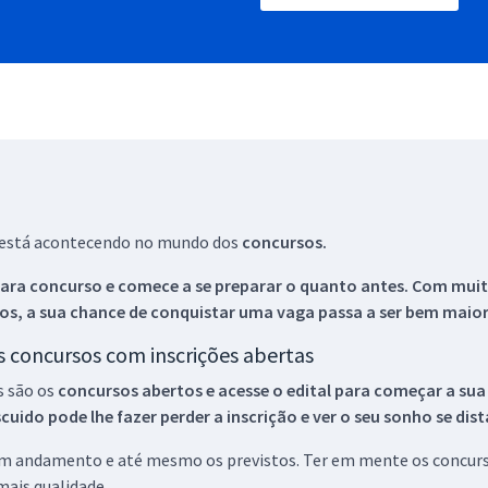
ue está acontecendo no mundo dos
concursos.
ara concurso e comece a se preparar o quanto antes. Com muita
os, a sua chance de conquistar uma vaga passa a ser bem maior
os concursos com inscrições abertas
s são os
concursos abertos e acesse o edital para começar a sua
ido pode lhe fazer perder a inscrição e ver o seu sonho se dis
 em andamento e até mesmo os previstos. Ter em mente os concurso
ais qualidade.