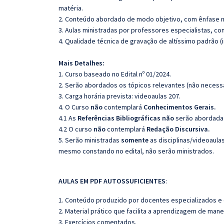
matéria.
2. Conteúdo abordado de modo objetivo, com ênfase n
3. Aulas ministradas por professores especialistas, co
4. Qualidade técnica de gravação de altíssimo padrão 
Mais Detalhes:
1. Curso baseado no Edital nº 01/2024.
2. Serão abordados os tópicos relevantes (não necessa
3. Carga horária prevista: videoaulas 207.
4. O Curso
não
contemplará
Conhecimentos Gerais.
4.1 As
Referências
Bibliográficas
não
serão abordadas
4.2 O curso
não
contemplará
Redação
Discursiva.
5. Serão ministradas
somente
as disciplinas/videoaula
mesmo constando no edital, não serão ministrados.
AULAS EM PDF AUTOSSUFICIENTES
:
1. Conteúdo produzido por docentes especializados e
2. Material prático que facilita a aprendizagem de mane
3. Exercícios comentados.