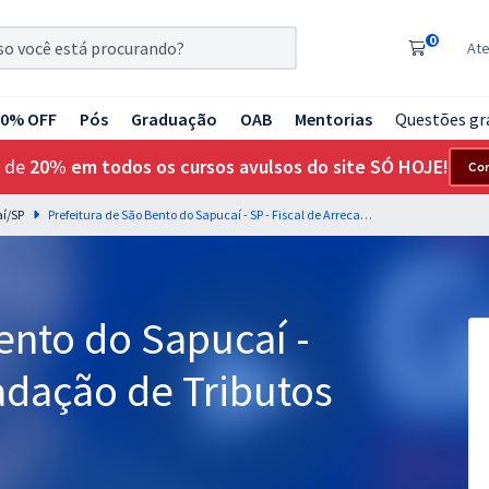
0
At
20% OFF
Pós
Graduação
OAB
Mentorias
Questões gr
 de
20% em todos os cursos avulsos do site SÓ HOJE!
Co
aí/SP
Prefeitura de São Bento do Sapucaí - SP - Fiscal de Arrecadação de Tributos
ento do Sapucaí -
cadação de Tributos