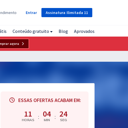
Assinatura
Ilimitada
11
endimento
Entrar
átis
Conteúdo gratuito
Blog
Aprovados
mprar agora
ESSAS OFERTAS ACABAM EM:
11
04
23
:
:
HORAS
MIN
SEG