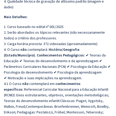
4. Qualidade técnica de gravação de altíssimo padrão (imagem e
áudio)
Mais Detalhes:
1. Curso baseado no edital nº 001/2025.
2. Serão abordados os tópicos relevantes (não necessariamente
todos) a critério dos professores.
3. Carga horária prevista: 372 videoaulas (aproximadamente).
4. O Curso
não
contemplará:
História/Geografia
(Estado/Município). Conhecimentos Pedagógicos:
✔ Teorias da
Educação ✔ Teorias do desenvolvimento e da aprendizagem ✔
Parâmetros Curriculares Nacionais (PCN) ✔ Psicologia da Educação ✔
Psicologia do desenvolvimento ✔ Psicologia da aprendizagem
✔ Motivação e suas implicações na aprendizagem.
4.1 O Curso
não
contemplará em
conhecimentos
específicos
: Referencial Curricular Nacional para a Educação Infantil
(RCNEI): Eixos estruturantes, objetivos, orientações metodológicas;
Teorias do desenvolvimento infantil:Clássicas: Piaget, Vygotsky,
Wallon, Freud;Contemporâneas: Bronfenbrenner, Winnicott, Bowlby,
Erikson; Pedagogas: Pestalozzi, Fröbel, Montessori, Teberosky;