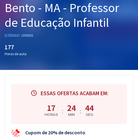
Bento - MA - Professor
Pós
de Educação Infantil
Graduação
OAB
(CÓDIGO: 189680)
177
Mentorias
Horas de aula
Questões grátis
Conteúdo gratuito
Blog
ESSAS OFERTAS ACABAM EM:
Aprovados
17
24
43
:
:
HORAS
MIN
SEG
Atendimento
Cupom de 20% de desconto