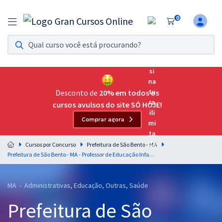
0
Assinatura Ilimitada 11
Acesso a todos os cursos. Teste grátis por 7 dias!
Assinatura OAB Até Passar
Acesso ilimitado a toda preparação para o Exame da
Desconto de
20% em todos os
Ordem, até você passar!
cursos avulsos do site SÓ HOJE!
Comprar agora
Residências Multiprofissionais
Preparação completa e intensiva para as principais
Cursos por Concurso
Prefeitura de São Bento - MA
residências em saúde do Brasil
Prefeitura de São Bento - MA - Professor de Educação Infantil
Concursos
MA - Administrativas, Educação, Outras, Saúde
Assinatura Ilimitada
Prefeitura de São
Cursos 20% OFF