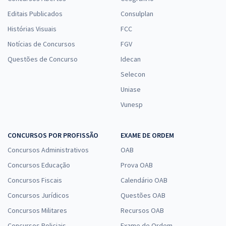
Editais Publicados
Consulplan
Histórias Visuais
FCC
Notícias de Concursos
FGV
Questões de Concurso
Idecan
Selecon
Uniase
Vunesp
CONCURSOS POR PROFISSÃO
EXAME DE ORDEM
Concursos Administrativos
OAB
Concursos Educação
Prova OAB
Concursos Fiscais
Calendário OAB
Concursos Jurídicos
Questões OAB
Concursos Militares
Recursos OAB
Concursos Policiais
Exame de Ordem