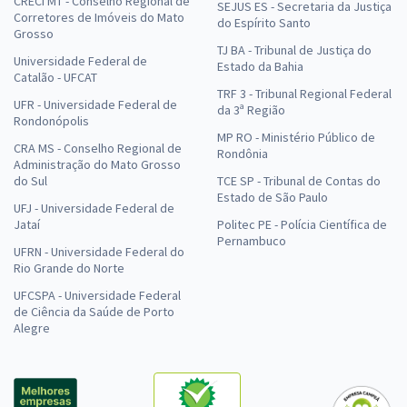
CRECI MT - Conselho Regional de
SEJUS ES - Secretaria da Justiça
Corretores de Imóveis do Mato
do Espírito Santo
Grosso
TJ BA - Tribunal de Justiça do
Universidade Federal de
Estado da Bahia
Catalão - UFCAT
TRF 3 - Tribunal Regional Federal
UFR - Universidade Federal de
da 3ª Região
Rondonópolis
MP RO - Ministério Público de
CRA MS - Conselho Regional de
Rondônia
Administração do Mato Grosso
do Sul
TCE SP - Tribunal de Contas do
Estado de São Paulo
UFJ - Universidade Federal de
Jataí
Politec PE - Polícia Científica de
Pernambuco
UFRN - Universidade Federal do
Rio Grande do Norte
UFCSPA - Universidade Federal
de Ciência da Saúde de Porto
Alegre