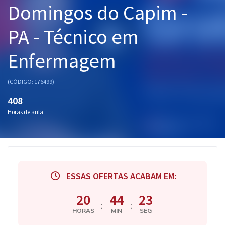
Domingos do Capim -
Pós
PA - Técnico em
Graduação
Enfermagem
OAB
Mentorias
(CÓDIGO: 176499)
408
Questões grátis
Horas de aula
Conteúdo gratuito
Blog
Aprovados
ESSAS OFERTAS ACABAM EM:
Atendimento
20
44
22
:
:
HORAS
MIN
SEG