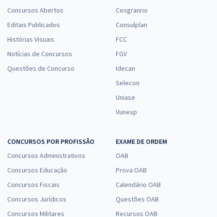
Concursos Abertos
Cesgranrio
Editais Publicados
Consulplan
Histórias Visuais
FCC
Notícias de Concursos
FGV
Questões de Concurso
Idecan
Selecon
Uniase
Vunesp
CONCURSOS POR PROFISSÃO
EXAME DE ORDEM
Concursos Administrativos
OAB
Concursos Educação
Prova OAB
Concursos Fiscais
Calendário OAB
Concursos Jurídicos
Questões OAB
Concursos Militares
Recursos OAB