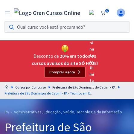
0
Assinatura Ilimitada 11
Acesso a todos os cursos. Teste grátis por 7 dias!
Assinatura OAB Até Passar
Acesso ilimitado a toda preparação para o Exame da
Desconto de
20% em todos os
Ordem, até você passar!
cursos avulsos do site SÓ HOJE!
Comprar agora
Residências Multiprofissionais
Preparação completa e intensiva para as principais
Cursos por Concurso
Prefeitura de São Domingos do Capim - PA
residências em saúde do Brasil
Prefeitura de São Domingos do Capim - PA - Técnico em Enfermagem
Concursos
PA - Administrativas, Educação, Saúde, Tecnologia da Informação
Assinatura Ilimitada
Prefeitura de São
Cursos 20% OFF