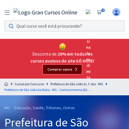
0
Assinatura Ilimitada 11
Acesso a todos os cursos. Teste grátis por 7 dias!
Assinatura OAB Até Passar
Acesso ilimitado a toda preparação para o Exame da
Desconto de
20% em todos os
Ordem, até você passar!
cursos avulsos do site SÓ HOJE!
Comprar agora
Residências Multiprofissionais
Preparação completa e intensiva para as principais
Cursos por Concurso
Prefeitura de São João da Mata - MG
residências em saúde do Brasil
Prefeitura de São João da Mata - MG - Conhecimentos Básicos para o Cargo de Professor (Pós-Edital)
Concursos
MG - Educação, Saúde, Tribunais, Outras
Assinatura Ilimitada
Prefeitura de São
Cursos 20% OFF