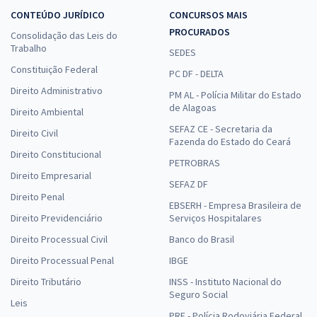
CONTEÚDO JURÍDICO
CONCURSOS MAIS
PROCURADOS
Consolidação das Leis do
Trabalho
SEDES
Constituição Federal
PC DF - DELTA
Direito Administrativo
PM AL - Polícia Militar do Estado
de Alagoas
Direito Ambiental
SEFAZ CE - Secretaria da
Direito Civil
Fazenda do Estado do Ceará
Direito Constitucional
PETROBRAS
Direito Empresarial
SEFAZ DF
Direito Penal
EBSERH - Empresa Brasileira de
Direito Previdenciário
Serviços Hospitalares
Direito Processual Civil
Banco do Brasil
Direito Processual Penal
IBGE
Direito Tributário
INSS - Instituto Nacional do
Seguro Social
Leis
PRF - Polícia Rodoviária Federal