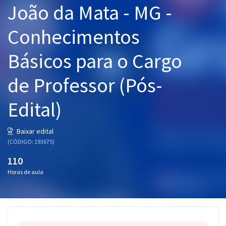
João da Mata - MG -
Pós
Conhecimentos
Graduação
Básicos para o Cargo
OAB
de Professor (Pós-
Mentorias
Edital)
Questões grátis
Conteúdo gratuito
Baixar edital
(CÓDIGO: 193675)
Blog
110
Aprovados
Horas de aula
Atendimento