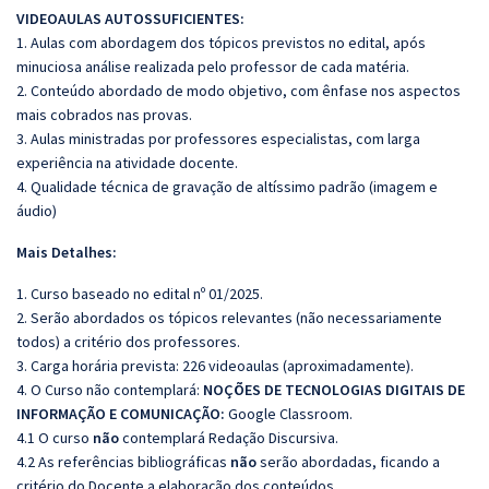
VIDEOAULAS AUTOSSUFICIENTES:
1. Aulas com abordagem dos tópicos previstos no edital, após
minuciosa análise realizada pelo professor de cada matéria.
2. Conteúdo abordado de modo objetivo, com ênfase nos aspectos
mais cobrados nas provas.
3. Aulas ministradas por professores especialistas, com larga
experiência na atividade docente.
4. Qualidade técnica de gravação de altíssimo padrão (imagem e
áudio)
Mais Detalhes:
1. Curso baseado no edital nº 01/2025.
2. Serão abordados os tópicos relevantes (não necessariamente
todos) a critério dos professores.
3. Carga horária prevista: 226 videoaulas (aproximadamente).
4. O Curso não contemplará:
NOÇÕES DE TECNOLOGIAS DIGITAIS DE
INFORMAÇÃO E COMUNICAÇÃO:
Google Classroom.
4.1 O curso
não
contemplará Redação Discursiva.
4.2 As referências bibliográficas
não
serão abordadas, ficando a
critério do Docente a elaboração dos conteúdos.