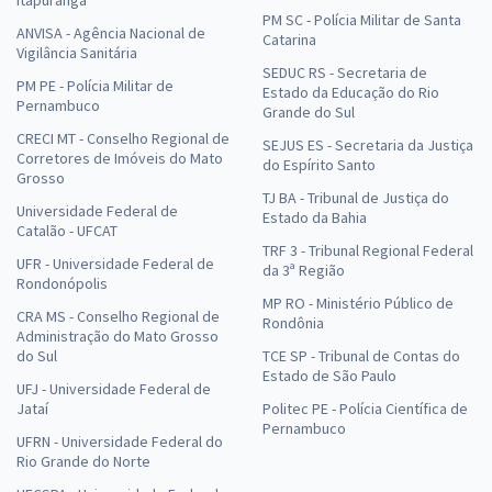
PM SC - Polícia Militar de Santa
ANVISA - Agência Nacional de
Catarina
Vigilância Sanitária
SEDUC RS - Secretaria de
PM PE - Polícia Militar de
Estado da Educação do Rio
Pernambuco
Grande do Sul
CRECI MT - Conselho Regional de
SEJUS ES - Secretaria da Justiça
Corretores de Imóveis do Mato
do Espírito Santo
Grosso
TJ BA - Tribunal de Justiça do
Universidade Federal de
Estado da Bahia
Catalão - UFCAT
TRF 3 - Tribunal Regional Federal
UFR - Universidade Federal de
da 3ª Região
Rondonópolis
MP RO - Ministério Público de
CRA MS - Conselho Regional de
Rondônia
Administração do Mato Grosso
do Sul
TCE SP - Tribunal de Contas do
Estado de São Paulo
UFJ - Universidade Federal de
Jataí
Politec PE - Polícia Científica de
Pernambuco
UFRN - Universidade Federal do
Rio Grande do Norte