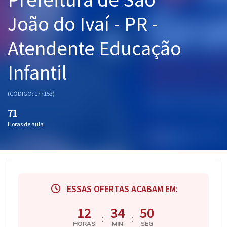
Pós
João do Ivaí - PR -
Graduação
Atendente Educação
OAB
Infantil
Mentorias
(CÓDIGO: 177153)
Questões grátis
71
Horas de aula
Conteúdo gratuito
Blog
Aprovados
ESSAS OFERTAS ACABAM EM:
Atendimento
12
34
49
:
:
HORAS
MIN
SEG