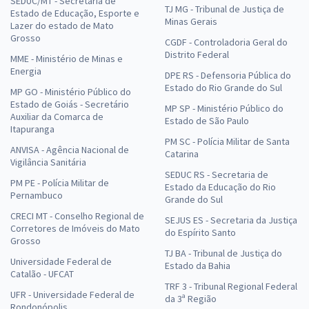
SEDUC/MT - Secretaria de
TJ MG - Tribunal de Justiça de
Estado de Educação, Esporte e
Minas Gerais
Lazer do estado de Mato
Grosso
CGDF - Controladoria Geral do
Distrito Federal
MME - Ministério de Minas e
Energia
DPE RS - Defensoria Pública do
Estado do Rio Grande do Sul
MP GO - Ministério Público do
Estado de Goiás - Secretário
MP SP - Ministério Público do
Auxiliar da Comarca de
Estado de São Paulo
Itapuranga
PM SC - Polícia Militar de Santa
ANVISA - Agência Nacional de
Catarina
Vigilância Sanitária
SEDUC RS - Secretaria de
PM PE - Polícia Militar de
Estado da Educação do Rio
Pernambuco
Grande do Sul
CRECI MT - Conselho Regional de
SEJUS ES - Secretaria da Justiça
Corretores de Imóveis do Mato
do Espírito Santo
Grosso
TJ BA - Tribunal de Justiça do
Universidade Federal de
Estado da Bahia
Catalão - UFCAT
TRF 3 - Tribunal Regional Federal
UFR - Universidade Federal de
da 3ª Região
Rondonópolis