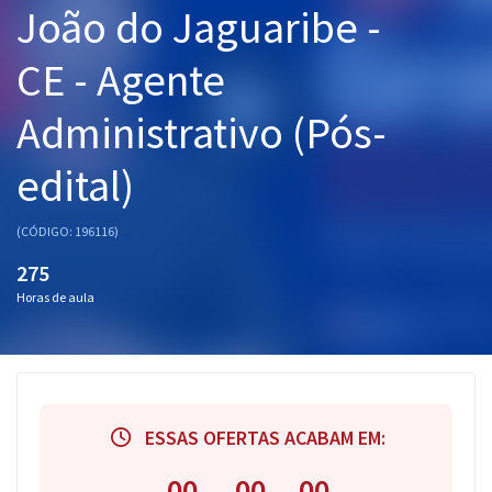
João do Jaguaribe -
Pós
CE - Agente
Graduação
Administrativo (Pós-
OAB
edital)
Mentorias
Questões grátis
(CÓDIGO: 196116)
275
Conteúdo gratuito
Horas de aula
Blog
Aprovados
Atendimento
ESSAS OFERTAS ACABAM EM:
00
00
00