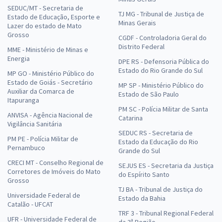
SEDUC/MT - Secretaria de
TJ MG - Tribunal de Justiça de
Estado de Educação, Esporte e
Minas Gerais
Lazer do estado de Mato
Grosso
CGDF - Controladoria Geral do
Distrito Federal
MME - Ministério de Minas e
Energia
DPE RS - Defensoria Pública do
Estado do Rio Grande do Sul
MP GO - Ministério Público do
Estado de Goiás - Secretário
MP SP - Ministério Público do
Auxiliar da Comarca de
Estado de São Paulo
Itapuranga
PM SC - Polícia Militar de Santa
ANVISA - Agência Nacional de
Catarina
Vigilância Sanitária
SEDUC RS - Secretaria de
PM PE - Polícia Militar de
Estado da Educação do Rio
Pernambuco
Grande do Sul
CRECI MT - Conselho Regional de
SEJUS ES - Secretaria da Justiça
Corretores de Imóveis do Mato
do Espírito Santo
Grosso
TJ BA - Tribunal de Justiça do
Universidade Federal de
Estado da Bahia
Catalão - UFCAT
TRF 3 - Tribunal Regional Federal
UFR - Universidade Federal de
da 3ª Região