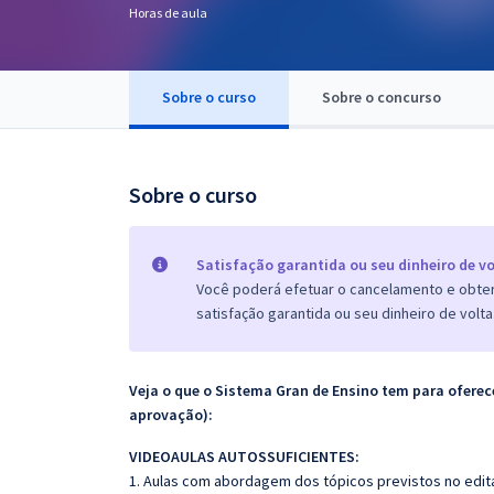
Horas de aula
Pós
Graduação
Sobre o curso
Sobre o concurso
OAB
Mentorias
Sobre o curso
Questões grátis
Satisfação garantida ou seu dinheiro de vo
Conteúdo gratuito
Você poderá efetuar o cancelamento e obter 
satisfação garantida ou seu dinheiro de volta
Blog
Aprovados
Veja o que o Sistema Gran de Ensino tem para ofer
aprovação):
Atendimento
VIDEOAULAS AUTOSSUFICIENTES:
1. Aulas com abordagem dos tópicos previstos no edita