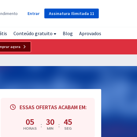
Assinatura
Ilimitada
11
endimento
Entrar
átis
Conteúdo gratuito
Blog
Aprovados
mprar agora
ESSAS OFERTAS ACABAM EM:
05
30
44
:
:
HORAS
MIN
SEG