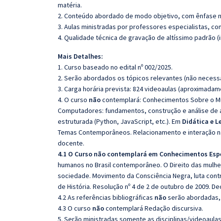
matéria.
2. Conteúdo abordado de modo objetivo, com ênfase n
3. Aulas ministradas por professores especialistas, co
4. Qualidade técnica de gravação de altíssimo padrão 
Mais Detalhes:
1. Curso baseado no edital nº 002/2025.
2. Serão abordados os tópicos relevantes (não necessa
3. Carga horária prevista: 824 videoaulas (aproximadam
4. O curso
não
contemplará: Conhecimentos Sobre o Mun
Computadores: fundamentos, construção e análise de
estruturada (Python, JavaScript, etc.). Em
Didática e L
Temas Contemporâneos. Relacionamento e interação na 
docente.
4.1 O Curso não contemplará em Conhecimentos Esp
humanos no Brasil contemporâneo. O Direito das mulher
sociedade. Movimento da Consciência Negra, luta cont
de História. Resolução nº 4 de 2 de outubro de 2009. D
4.2 As referências bibliográficas
não
serão abordadas, 
4.3 O curso
não
contemplará Redação discursiva.
5. Serão ministradas somente as disciplinas/videoaula