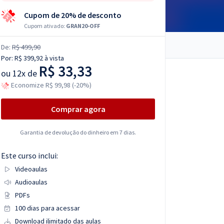
Cupom de 20% de desconto
Cupom ativado:
GRAN20-OFF
De:
R$ 499,90
Por:
R$ 399,92
à vista
R$ 33,33
ou
12x de
Economize R$ 99,98 (-20%)
Comprar agora
Garantia de devolução do dinheiro em 7 dias.
Este curso inclui:
Videoaulas
Audioaulas
PDFs
100 dias para acessar
Download ilimitado das aulas