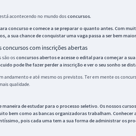
ue está acontecendo no mundo dos
concursos.
ara concurso e comece a se preparar o quanto antes. Com muita
os, a sua chance de conquistar uma vaga passa a ser bem maior
os concursos com inscrições abertas
s são os
concursos abertos e acesse o edital para começar a sua
ido pode lhe fazer perder a inscrição e ver o seu sonho se dis
 em andamento e até mesmo os previstos. Ter em mente os concurso
ais qualidade.
 maneira de estudar para o processo seletivo. Os nossos curso
uito bem como as bancas organizadoras trabalham. Conhecer a
tíssimo, pois cada uma tem a sua forma de administrar os proc