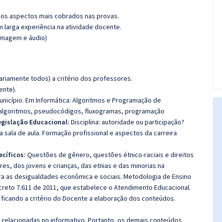
os aspectos mais cobrados nas provas.
m larga experiência na atividade docente.
(imagem e áudio)
riamente todos) a critério dos professores.
ente).
icípio. Em Informática: Algoritmos e Programação de
 algoritmos, pseudocódigos, fluxogramas, programação
egislação Educacional:
Disciplina: autoridade ou participação?
sala de aula. Formação profissional e aspectos da carreira
ecíficos:
Questões de gênero, questões étnico-raciais e direitos
es, dos jovens e crianças, das etnias e das minorias na
ra as desigualdades econômica e sociais. Metodologia de Ensino
ecreto 7.611 de 2011, que estabelece o Atendimento Educacional.
ficando a critério do Docente a elaboração dos conteúdos.
s relacionadas no informativo. Portanto, os demais conteúdos