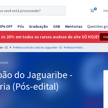
0
At
20% OFF
Pós
Graduação
OAB
Mentorias
Questões gr
 de
20% em todos os cursos avulsos do site SÓ HOJE!
Co
be - CE
Prefeitura de São João do Jaguaribe - CE - Professor História (Pós-edital)
 Saúde
oão do Jaguaribe -
ria (Pós-edital)