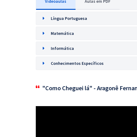
Videoaulas
Aulas em PDF
Língua Portuguesa
Matemática
Informática
Conhecimentos Específicos
"Como Cheguei lá" - Aragonê Ferna