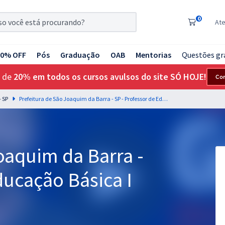
0
At
20% OFF
Pós
Graduação
OAB
Mentorias
Questões gr
 de
20% em todos os cursos avulsos do site SÓ HOJE!
Co
- SP
Prefeitura de São Joaquim da Barra - SP - Professor de Educação Básica I
oaquim da Barra -
ducação Básica I