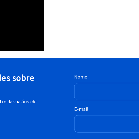
des sobre
Nome
ro da sua área de
E-mail