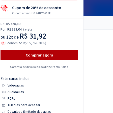
Cupom de 20% de desconto
Cupom ativado:
GRAN20-OFF
De:
R$ 478,80
Por:
R$ 383,04
à vista
R$ 31,92
ou
12x de
Economize R$ 95,76 (-20%)
Comprar agora
Garantia de devolução do dinheiro em 7 dias.
Este curso inclui:
Videoaulas
Audioaulas
PDFs
160 dias para acessar
Download ilimitado das aulas