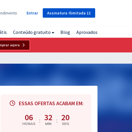
Assinatura
Ilimitada
11
endimento
Entrar
átis
Conteúdo gratuito
Blog
Aprovados
mprar agora
ESSAS OFERTAS ACABAM EM:
06
32
19
:
:
HORAS
MIN
SEG