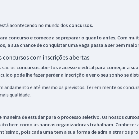
ue está acontecendo no mundo dos
concursos.
ara concurso e comece a se preparar o quanto antes. Com muita
os, a sua chance de conquistar uma vaga passa a ser bem maior
os concursos com inscrições abertas
s são os
concursos abertos e acesse o edital para começar a sua
ido pode lhe fazer perder a inscrição e ver o seu sonho se dis
 em andamento e até mesmo os previstos. Ter em mente os concurso
ais qualidade.
 maneira de estudar para o processo seletivo. Os nossos curso
uito bem como as bancas organizadoras trabalham. Conhecer a
tíssimo, pois cada uma tem a sua forma de administrar os proc