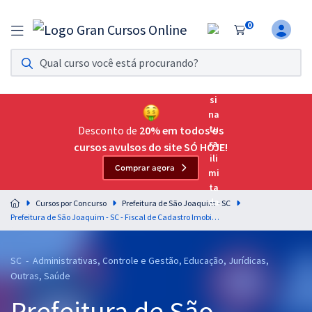
0
Assinatura Ilimitada 11
Acesso a todos os cursos. Teste grátis por 7 dias!
Assinatura OAB Até Passar
Acesso ilimitado a toda preparação para o Exame da
Desconto de
20% em todos os
Ordem, até você passar!
cursos avulsos do site SÓ HOJE!
Comprar agora
Residências Multiprofissionais
Preparação completa e intensiva para as principais
Cursos por Concurso
Prefeitura de São Joaquim - SC
residências em saúde do Brasil
Prefeitura de São Joaquim - SC - Fiscal de Cadastro Imobiliário
Concursos
SC - Administrativas, Controle e Gestão, Educação, Jurídicas,
Assinatura Ilimitada
Outras, Saúde
Cursos 20% OFF
Prefeitura de São