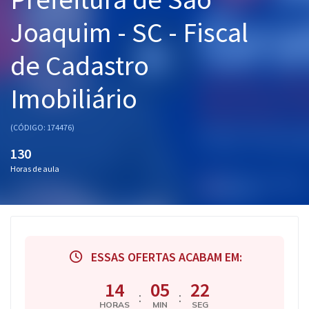
Pós
Joaquim - SC - Fiscal
Graduação
de Cadastro
OAB
Imobiliário
Mentorias
(CÓDIGO: 174476)
Questões grátis
130
Horas de aula
Conteúdo gratuito
Blog
Aprovados
ESSAS OFERTAS ACABAM EM:
Atendimento
14
05
21
:
:
HORAS
MIN
SEG