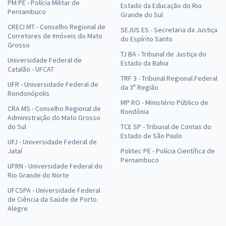
PM PE - Polícia Militar de
Estado da Educação do Rio
Pernambuco
Grande do Sul
CRECI MT - Conselho Regional de
SEJUS ES - Secretaria da Justiça
Corretores de Imóveis do Mato
do Espírito Santo
Grosso
TJ BA - Tribunal de Justiça do
Universidade Federal de
Estado da Bahia
Catalão - UFCAT
TRF 3 - Tribunal Regional Federal
UFR - Universidade Federal de
da 3ª Região
Rondonópolis
MP RO - Ministério Público de
CRA MS - Conselho Regional de
Rondônia
Administração do Mato Grosso
do Sul
TCE SP - Tribunal de Contas do
Estado de São Paulo
UFJ - Universidade Federal de
Jataí
Politec PE - Polícia Científica de
Pernambuco
UFRN - Universidade Federal do
Rio Grande do Norte
UFCSPA - Universidade Federal
de Ciência da Saúde de Porto
Alegre