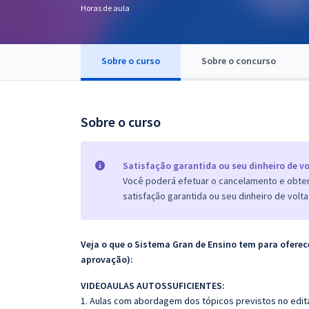
Horas de aula
Pós
Graduação
Sobre o curso
Sobre o concurso
OAB
Mentorias
Sobre o curso
Questões grátis
Satisfação garantida ou seu dinheiro de vo
Conteúdo gratuito
Você poderá efetuar o cancelamento e obter 
satisfação garantida ou seu dinheiro de volta
Blog
Aprovados
Veja o que o Sistema Gran de Ensino tem para ofer
aprovação):
Atendimento
VIDEOAULAS AUTOSSUFICIENTES:
1. Aulas com abordagem dos tópicos previstos no edita