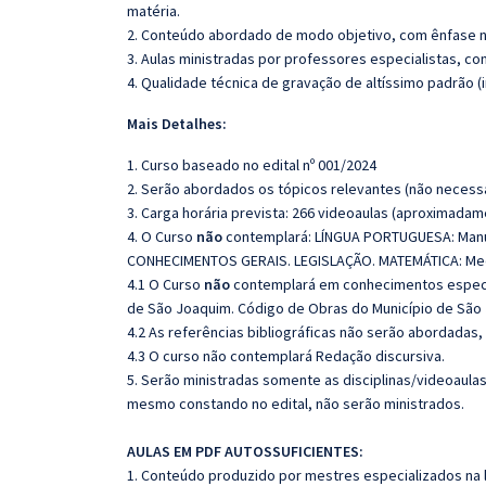
matéria.
2. Conteúdo abordado de modo objetivo, com ênfase n
3. Aulas ministradas por professores especialistas, co
4. Qualidade técnica de gravação de altíssimo padrão 
Mais Detalhes:
1. Curso baseado no edital nº 001/2024
2. Serão abordados os tópicos relevantes (não necessa
3. Carga horária prevista: 266 videoaulas (aproximadam
4. O Curso
não
contemplará: LÍNGUA PORTUGUESA: Manual 
CONHECIMENTOS GERAIS. LEGISLAÇÃO. MATEMÁTICA: Medi
4.1 O Curso
não
contemplará em conhecimentos específ
de São Joaquim. Código de Obras do Município de São
4.2 As referências bibliográficas não serão abordadas,
4.3 O curso não contemplará Redação discursiva.
5. Serão ministradas somente as disciplinas/videoaula
mesmo constando no edital, não serão ministrados.
AULAS EM PDF AUTOSSUFICIENTES:
1. Conteúdo produzido por mestres especializados na 