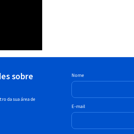
des sobre
Nome
ro da sua área de
E-mail