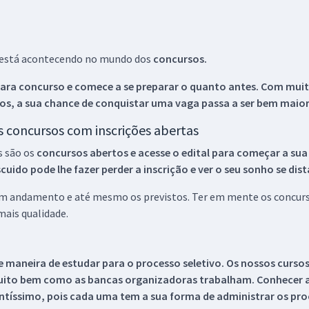
ue está acontecendo no mundo dos
concursos.
ara concurso e comece a se preparar o quanto antes. Com muita
os, a sua chance de conquistar uma vaga passa a ser bem maior
os concursos com inscrições abertas
s são os
concursos abertos e acesse o edital para começar a sua
ido pode lhe fazer perder a inscrição e ver o seu sonho se dis
 em andamento e até mesmo os previstos. Ter em mente os concurso
ais qualidade.
 maneira de estudar para o processo seletivo. Os nossos curso
uito bem como as bancas organizadoras trabalham. Conhecer a
tíssimo, pois cada uma tem a sua forma de administrar os proc