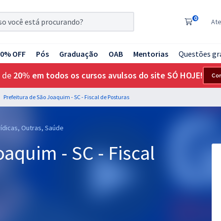
0
At
20% OFF
Pós
Graduação
OAB
Mentorias
Questões gr
 de
20% em todos os cursos avulsos do site SÓ HOJE!
Co
Prefeitura de São Joaquim - SC - Fiscal de Posturas
rídicas, Outras, Saúde
aquim - SC - Fiscal