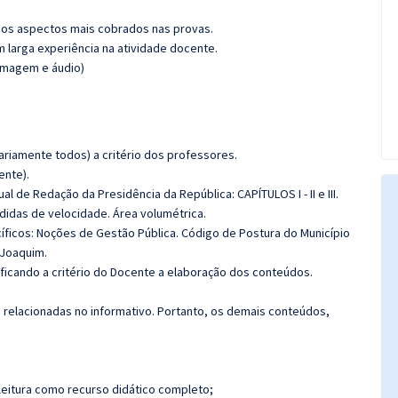
os aspectos mais cobrados nas provas.
m larga experiência na atividade docente.
(imagem e áudio)
riamente todos) a critério dos professores.
ente).
de Redação da Presidência da República: CAPÍTULOS I - II e III.
das de velocidade. Área volumétrica.
icos: Noções de Gestão Pública. Código de Postura do Município
 Joaquim.
 ficando a critério do Docente a elaboração dos conteúdos.
s relacionadas no informativo. Portanto, os demais conteúdos,
leitura como recurso didático completo;