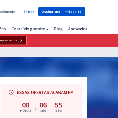
Assinatura
Ilimitada
11
endimento
Entrar
átis
Conteúdo gratuito
Blog
Aprovados
mprar agora
ESSAS OFERTAS ACABAM EM:
08
06
54
:
:
HORAS
MIN
SEG