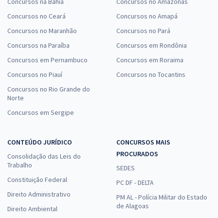
Concursos na Bahia
Concursos no Amazonas
Concursos no Ceará
Concursos no Amapá
Concursos no Maranhão
Concursos no Pará
Concursos na Paraíba
Concursos em Rondônia
Concursos em Pernambuco
Concursos em Roraima
Concursos no Piauí
Concursos no Tocantins
Concursos no Rio Grande do
Norte
Concursos em Sergipe
CONTEÚDO JURÍDICO
CONCURSOS MAIS
PROCURADOS
Consolidação das Leis do
Trabalho
SEDES
Constituição Federal
PC DF - DELTA
Direito Administrativo
PM AL - Polícia Militar do Estado
de Alagoas
Direito Ambiental