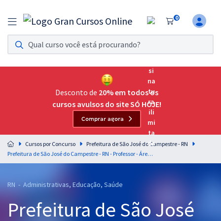
0
Assinatura Ilimitada 11
Acesso a todos os cursos. Teste grátis por 7 dias!
Assinatura OAB Até Passar
Acesso ilimitado a toda preparação para o Exame da
Desconto de
20% em todos os
Ordem, até você passar!
cursos avulsos do site SÓ HOJE!
Comprar agora
Residências Multiprofissionais
Preparação completa e intensiva para as principais
Cursos por Concurso
Prefeitura de São José do Campestre - RN
residências em saúde do Brasil
Prefeitura de São José do Campestre - RN - Professor - Área: Educação Infantil
Concursos
RN - Administrativas, Educação, Saúde
Assinatura Ilimitada
Prefeitura de São José
Cursos 20% OFF