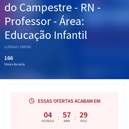
do Campestre - RN -
Pós
Professor - Área:
Graduação
Educação Infantil
OAB
Mentorias
(CÓDIGO: 199755)
166
Questões grátis
Horas de aula
Conteúdo gratuito
Blog
Aprovados
ESSAS OFERTAS ACABAM EM:
Atendimento
04
57
28
:
:
HORAS
MIN
SEG