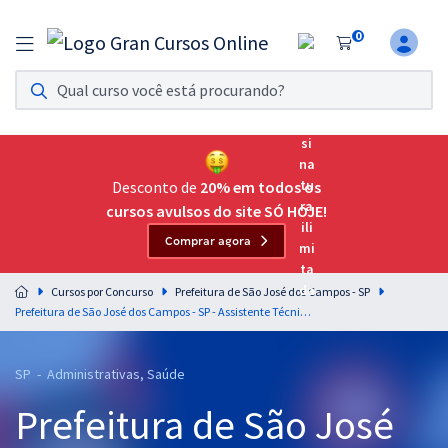
0
Assinatura Ilimitada 11
Acesso a todos os cursos. Teste grátis por 7 dias!
Assinatura OAB Até Passar
Acesso ilimitado a toda preparação para o Exame da
Desconto de
20% em todos os
Ordem, até você passar!
cursos avulsos do site SÓ HOJE!
Comprar agora
Residências Multiprofissionais
Preparação completa e intensiva para as principais
Cursos por Concurso
Prefeitura de São José dos Campos - SP
residências em saúde do Brasil
Prefeitura de São José dos Campos - SP - Assistente Técnico em Saúde - Técnico em Enfermagem
Concursos
SP - Administrativas, Saúde
Assinatura Ilimitada
Prefeitura de São José
Cursos 20% OFF