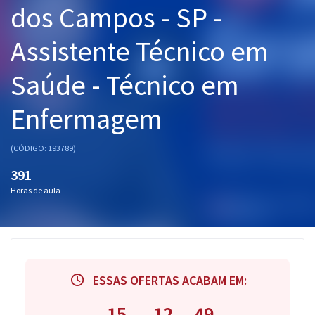
dos Campos - SP -
Pós
Assistente Técnico em
Graduação
Saúde - Técnico em
OAB
Enfermagem
Mentorias
Questões grátis
(CÓDIGO: 193789)
391
Conteúdo gratuito
Horas de aula
Blog
Aprovados
Atendimento
ESSAS OFERTAS ACABAM EM:
15
12
48