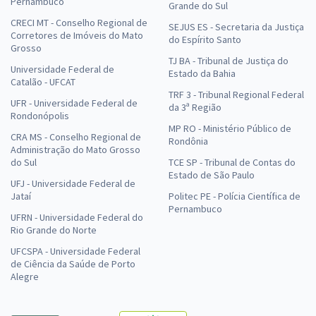
Pernambuco
Grande do Sul
CRECI MT - Conselho Regional de
SEJUS ES - Secretaria da Justiça
Corretores de Imóveis do Mato
do Espírito Santo
Grosso
TJ BA - Tribunal de Justiça do
Universidade Federal de
Estado da Bahia
Catalão - UFCAT
TRF 3 - Tribunal Regional Federal
UFR - Universidade Federal de
da 3ª Região
Rondonópolis
MP RO - Ministério Público de
CRA MS - Conselho Regional de
Rondônia
Administração do Mato Grosso
do Sul
TCE SP - Tribunal de Contas do
Estado de São Paulo
UFJ - Universidade Federal de
Jataí
Politec PE - Polícia Científica de
Pernambuco
UFRN - Universidade Federal do
Rio Grande do Norte
UFCSPA - Universidade Federal
de Ciência da Saúde de Porto
Alegre