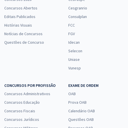
Concursos Abertos
Cesgranrio
Editais Publicados
Consulplan
Histórias Visuais
FCC
Notícias de Concursos
FGV
Questões de Concurso
Idecan
Selecon
Uniase
Vunesp
CONCURSOS POR PROFISSÃO
EXAME DE ORDEM
Concursos Administrativos
OAB
Concursos Educação
Prova OAB
Concursos Fiscais
Calendário OAB
Concursos Jurídicos
Questões OAB
Concursos Militares
Recursos OAB