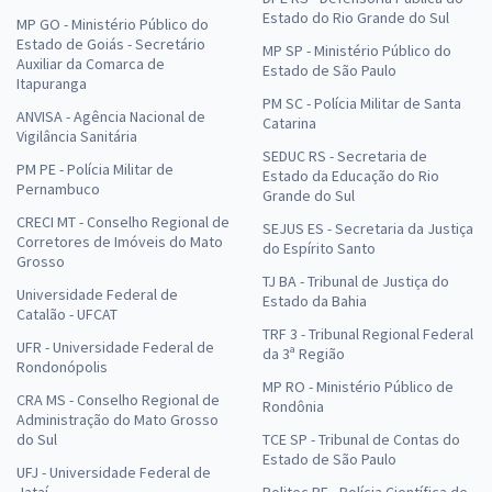
Estado do Rio Grande do Sul
MP GO - Ministério Público do
Estado de Goiás - Secretário
MP SP - Ministério Público do
Auxiliar da Comarca de
Estado de São Paulo
Itapuranga
PM SC - Polícia Militar de Santa
ANVISA - Agência Nacional de
Catarina
Vigilância Sanitária
SEDUC RS - Secretaria de
PM PE - Polícia Militar de
Estado da Educação do Rio
Pernambuco
Grande do Sul
CRECI MT - Conselho Regional de
SEJUS ES - Secretaria da Justiça
Corretores de Imóveis do Mato
do Espírito Santo
Grosso
TJ BA - Tribunal de Justiça do
Universidade Federal de
Estado da Bahia
Catalão - UFCAT
TRF 3 - Tribunal Regional Federal
UFR - Universidade Federal de
da 3ª Região
Rondonópolis
MP RO - Ministério Público de
CRA MS - Conselho Regional de
Rondônia
Administração do Mato Grosso
do Sul
TCE SP - Tribunal de Contas do
Estado de São Paulo
UFJ - Universidade Federal de
Jataí
Politec PE - Polícia Científica de