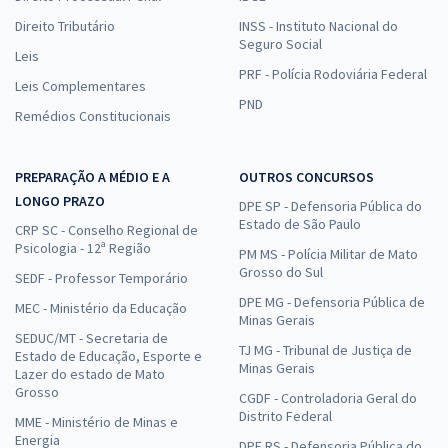
Direito Tributário
INSS - Instituto Nacional do
Seguro Social
Leis
PRF - Polícia Rodoviária Federal
Leis Complementares
PND
Remédios Constitucionais
PREPARAÇÃO A MÉDIO E A
OUTROS CONCURSOS
LONGO PRAZO
DPE SP - Defensoria Pública do
Estado de São Paulo
CRP SC - Conselho Regional de
Psicologia - 12ª Região
PM MS - Polícia Militar de Mato
Grosso do Sul
SEDF - Professor Temporário
DPE MG - Defensoria Pública de
MEC - Ministério da Educação
Minas Gerais
SEDUC/MT - Secretaria de
TJ MG - Tribunal de Justiça de
Estado de Educação, Esporte e
Minas Gerais
Lazer do estado de Mato
Grosso
CGDF - Controladoria Geral do
Distrito Federal
MME - Ministério de Minas e
Energia
DPE RS - Defensoria Pública do