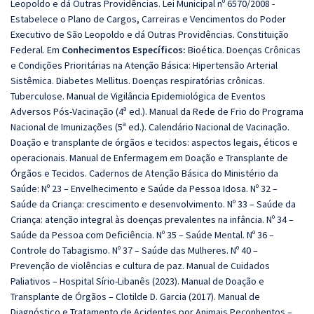
Leopoldo e dá Outras Providências. Lei Municipal nº 6570/2008 -
Estabelece o Plano de Cargos, Carreiras e Vencimentos do Poder
Executivo de São Leopoldo e dá Outras Providências. Constituição
Federal. Em
Conhecimentos Específicos:
Bioética. Doenças Crônicas
e Condições Prioritárias na Atenção Básica: Hipertensão Arterial
Sistêmica. Diabetes Mellitus. Doenças respiratórias crônicas.
Tuberculose. Manual de Vigilância Epidemiológica de Eventos
Adversos Pós-Vacinação (4ª ed.). Manual da Rede de Frio do Programa
Nacional de Imunizações (5ª ed.). Calendário Nacional de Vacinação.
Doação e transplante de órgãos e tecidos: aspectos legais, éticos e
operacionais. Manual de Enfermagem em Doação e Transplante de
Órgãos e Tecidos. Cadernos de Atenção Básica do Ministério da
Saúde: Nº 23 – Envelhecimento e Saúde da Pessoa Idosa. Nº 32 –
Saúde da Criança: crescimento e desenvolvimento. Nº 33 – Saúde da
Criança: atenção integral às doenças prevalentes na infância. Nº 34 –
Saúde da Pessoa com Deficiência. Nº 35 – Saúde Mental. Nº 36 –
Controle do Tabagismo. Nº 37 – Saúde das Mulheres. Nº 40 –
Prevenção de violências e cultura de paz. Manual de Cuidados
Paliativos – Hospital Sírio-Libanês (2023). Manual de Doação e
Transplante de Órgãos – Clotilde D. Garcia (2017). Manual de
Diagnóstico e Tratamento de Acidentes por Animais Peçonhentos –