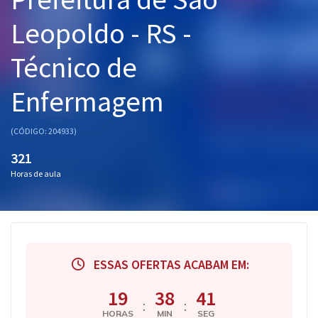
Pós
Leopoldo - RS -
Graduação
Técnico de
OAB
Enfermagem
Mentorias
(CÓDIGO: 204933)
Questões grátis
321
Horas de aula
Conteúdo gratuito
Blog
Aprovados
ESSAS OFERTAS ACABAM EM:
Atendimento
19
38
40
:
:
HORAS
MIN
SEG