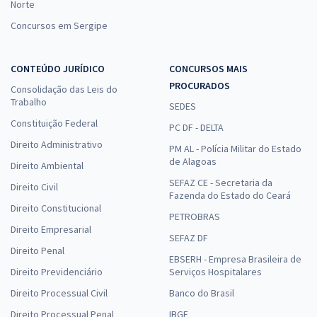
Norte
Concursos em Sergipe
CONTEÚDO JURÍDICO
CONCURSOS MAIS
PROCURADOS
Consolidação das Leis do
Trabalho
SEDES
Constituição Federal
PC DF - DELTA
Direito Administrativo
PM AL - Polícia Militar do Estado
de Alagoas
Direito Ambiental
SEFAZ CE - Secretaria da
Direito Civil
Fazenda do Estado do Ceará
Direito Constitucional
PETROBRAS
Direito Empresarial
SEFAZ DF
Direito Penal
EBSERH - Empresa Brasileira de
Direito Previdenciário
Serviços Hospitalares
Direito Processual Civil
Banco do Brasil
Direito Processual Penal
IBGE