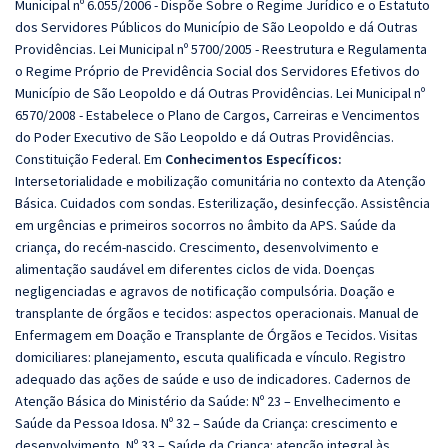
Municipal nº 6.055/2006 - Dispõe Sobre o Regime Jurídico e o Estatuto
dos Servidores Públicos do Município de São Leopoldo e dá Outras
Providências. Lei Municipal nº 5700/2005 - Reestrutura e Regulamenta
o Regime Próprio de Previdência Social dos Servidores Efetivos do
Município de São Leopoldo e dá Outras Providências. Lei Municipal nº
6570/2008 - Estabelece o Plano de Cargos, Carreiras e Vencimentos
do Poder Executivo de São Leopoldo e dá Outras Providências.
Constituição Federal. Em
Conhecimentos Específicos:
Intersetorialidade e mobilização comunitária no contexto da Atenção
Básica. Cuidados com sondas. Esterilização, desinfecção. Assistência
em urgências e primeiros socorros no âmbito da APS. Saúde da
criança, do recém-nascido. Crescimento, desenvolvimento e
alimentação saudável em diferentes ciclos de vida. Doenças
negligenciadas e agravos de notificação compulsória. Doação e
transplante de órgãos e tecidos: aspectos operacionais. Manual de
Enfermagem em Doação e Transplante de Órgãos e Tecidos. Visitas
domiciliares: planejamento, escuta qualificada e vínculo. Registro
adequado das ações de saúde e uso de indicadores. Cadernos de
Atenção Básica do Ministério da Saúde: Nº 23 – Envelhecimento e
Saúde da Pessoa Idosa. Nº 32 – Saúde da Criança: crescimento e
desenvolvimento. Nº 33 – Saúde da Criança: atenção integral às