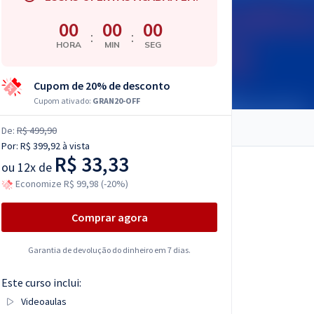
00
00
00
:
:
HORA
MIN
SEG
Cupom de 20% de desconto
Cupom ativado:
GRAN20-OFF
De:
R$ 499,90
Por:
R$ 399,92
à vista
R$ 33,33
ou
12x de
Economize R$ 99,98 (-20%)
Comprar agora
Garantia de devolução do dinheiro em 7 dias.
Este curso inclui:
Videoaulas