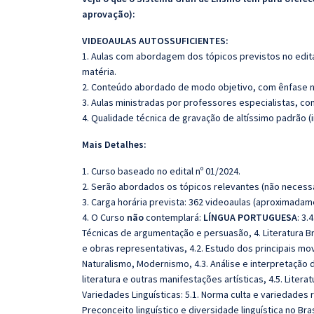
aprovação):
VIDEOAULAS AUTOSSUFICIENTES:
1. Aulas com abordagem dos tópicos previstos no edita
matéria.
2. Conteúdo abordado de modo objetivo, com ênfase n
3. Aulas ministradas por professores especialistas, co
4. Qualidade técnica de gravação de altíssimo padrão 
Mais Detalhes:
1. Curso baseado no edital nº 01/2024.
2. Serão abordados os tópicos relevantes (não necessa
3. Carga horária prevista: 362 videoaulas (aproximadam
4. O Curso
não
contemplará:
LÍNGUA PORTUGUESA
: 3.
Técnicas de argumentação e persuasão, 4. Literatura Bras
e obras representativas, 4.2. Estudo dos principais m
Naturalismo, Modernismo, 4.3. Análise e interpretação
literatura e outras manifestações artísticas, 4.5. Lit
Variedades Linguísticas: 5.1. Norma culta e variedades r
Preconceito linguístico e diversidade linguística no Bras