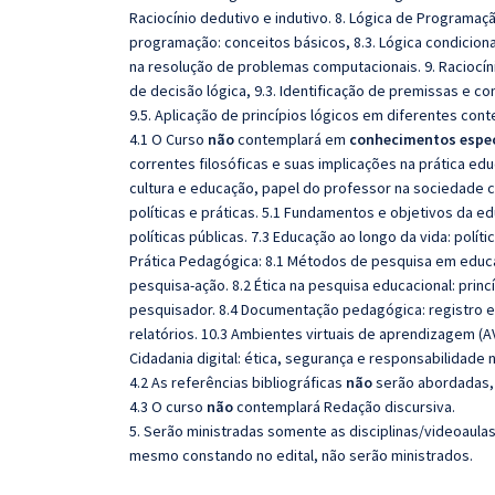
Raciocínio dedutivo e indutivo. 8. Lógica de Programaçã
programação: conceitos básicos, 8.3. Lógica condicional 
na resolução de problemas computacionais. 9. Raciocínio
de decisão lógica, 9.3. Identificação de premissas e co
9.5. Aplicação de princípios lógicos em diferentes cont
4.1 O Curso
não
contemplará em
conhecimentos espec
correntes filosóficas e suas implicações na prática edu
cultura e educação, papel do professor na sociedade co
políticas e práticas. 5.1 Fundamentos e objetivos da edu
políticas públicas. 7.3 Educação ao longo da vida: polí
Prática Pedagógica: 8.1 Métodos de pesquisa em educaç
pesquisa-ação. 8.2 Ética na pesquisa educacional: princ
pesquisador. 8.4 Documentação pedagógica: registro e a
relatórios. 10.3 Ambientes virtuais de aprendizagem (AV
Cidadania digital: ética, segurança e responsabilidade 
4.2 As referências bibliográficas
não
serão abordadas, 
4.3 O curso
não
contemplará Redação discursiva.
5. Serão ministradas somente as disciplinas/videoaula
mesmo constando no edital, não serão ministrados.