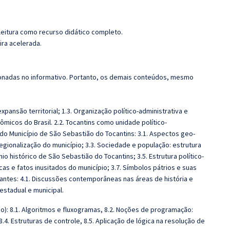
leitura como recurso didático completo.
ira acelerada.
cionadas no informativo. Portanto, os demais conteúdos, mesmo
expansão territorial; 1.3. Organização político-administrativa e
nômicos do Brasil. 2.2. Tocantins como unidade político-
a do Município de São Sebastião do Tocantins: 3.1. Aspectos geo-
 regionalização do município; 3.3. Sociedade e população: estrutura
io histórico de São Sebastião do Tocantins; 3.5. Estrutura político-
cas e fatos inusitados do município; 3.7. Símbolos pátrios e suas
antes: 4.1. Discussões contemporâneas nas áreas de história e
estadual e municipal.
o): 8.1. Algoritmos e fluxogramas, 8.2. Noções de programação:
8.4. Estruturas de controle, 8.5. Aplicação de lógica na resolução de