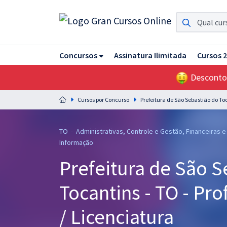
Assinatura Ilimitada 11
Concursos
Assinatura Ilimitada
Cursos 
Acesso a todos os cursos. Teste grátis por 7 dias!
Desconto
Assinatura OAB Até Passar
Acesso ilimitado a toda preparação para o Exame da
Cursos por Concurso
Prefeitura de São Sebastião do To
Ordem, até você passar!
Residências Multiprofissionais
TO - Administrativas, Controle e Gestão, Financeiras e
Preparação completa e intensiva para as principais
Informação
residências em saúde do Brasil
Prefeitura de São S
Concursos
Tocantins - TO - Pr
Assinatura Ilimitada
/ Licenciatura
Cursos 20% OFF