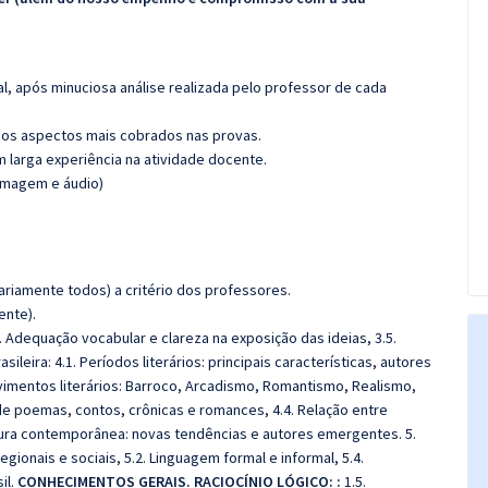
l, após minuciosa análise realizada pelo professor de cada
os aspectos mais cobrados nas provas.
m larga experiência na atividade docente.
(imagem e áudio)
riamente todos) a critério dos professores.
ente).
4. Adequação vocabular e clareza na exposição das ideias, 3.5.
ileira: 4.1. Períodos literários: principais características, autores
ovimentos literários: Barroco, Arcadismo, Romantismo, Realismo,
 de poemas, contos, crônicas e romances, 4.4. Relação entre
eratura contemporânea: novas tendências e autores emergentes. 5.
egionais e sociais, 5.2. Linguagem formal e informal, 5.4.
il.
CONHECIMENTOS GERAIS. RACIOCÍNIO LÓGICO: :
1.5.