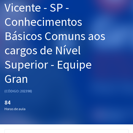
Vicente - SP -
Pós
Conhecimentos
Graduação
Básicos Comuns aos
OAB
cargos de Nível
Mentorias
Superior - Equipe
Questões grátis
Conteúdo gratuito
Gran
Blog
(CÓDIGO: 202398)
Aprovados
84
Horas de aula
Atendimento