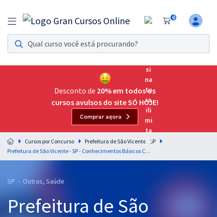
0
Assinatura Ilimitada 11
Acesso a todos os cursos. Teste grátis por 7 dias!
Assinatura OAB Até Passar
Acesso ilimitado a toda preparação para o Exame da
Desconto de
20% em todos os
Ordem, até você passar!
cursos avulsos do site SÓ HOJE!
Comprar agora
Residências Multiprofissionais
Preparação completa e intensiva para as principais
Cursos por Concurso
Prefeitura de São Vicente - SP
residências em saúde do Brasil
Prefeitura de São Vicente - SP - Conhecimentos Básicos Comuns aos cargos de Nível Superior - Equipe Gran
Concursos
SP - Outras, Saúde
Assinatura Ilimitada
Prefeitura de São
Cursos 20% OFF