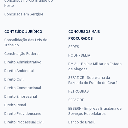
Concursos no Rio Grande do
Norte
Concursos em Sergipe
CONTEÚDO JURÍDICO
CONCURSOS MAIS
PROCURADOS
Consolidação das Leis do
Trabalho
SEDES
Constituição Federal
PC DF - DELTA
Direito Administrativo
PM AL - Polícia Militar do Estado
de Alagoas
Direito Ambiental
SEFAZ CE - Secretaria da
Direito Civil
Fazenda do Estado do Ceará
Direito Constitucional
PETROBRAS
Direito Empresarial
SEFAZ DF
Direito Penal
EBSERH - Empresa Brasileira de
Direito Previdenciário
Serviços Hospitalares
Direito Processual Civil
Banco do Brasil