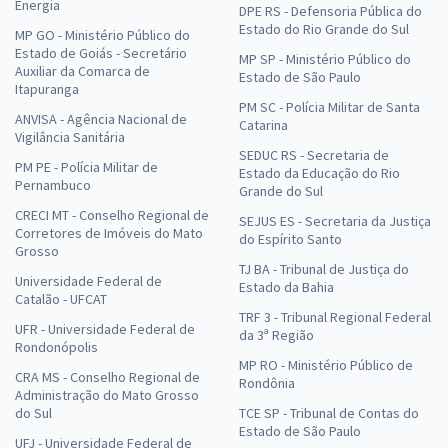
Energia
DPE RS - Defensoria Pública do
Estado do Rio Grande do Sul
MP GO - Ministério Público do
Estado de Goiás - Secretário
MP SP - Ministério Público do
Auxiliar da Comarca de
Estado de São Paulo
Itapuranga
PM SC - Polícia Militar de Santa
ANVISA - Agência Nacional de
Catarina
Vigilância Sanitária
SEDUC RS - Secretaria de
PM PE - Polícia Militar de
Estado da Educação do Rio
Pernambuco
Grande do Sul
CRECI MT - Conselho Regional de
SEJUS ES - Secretaria da Justiça
Corretores de Imóveis do Mato
do Espírito Santo
Grosso
TJ BA - Tribunal de Justiça do
Universidade Federal de
Estado da Bahia
Catalão - UFCAT
TRF 3 - Tribunal Regional Federal
UFR - Universidade Federal de
da 3ª Região
Rondonópolis
MP RO - Ministério Público de
CRA MS - Conselho Regional de
Rondônia
Administração do Mato Grosso
do Sul
TCE SP - Tribunal de Contas do
Estado de São Paulo
UFJ - Universidade Federal de