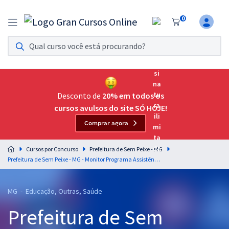
0
Assinatura Ilimitada 11
Acesso a todos os cursos. Teste grátis por 7 dias!
Assinatura OAB Até Passar
Acesso ilimitado a toda preparação para o Exame da
Desconto de
20% em todos os
Ordem, até você passar!
cursos avulsos do site SÓ HOJE!
Comprar agora
Residências Multiprofissionais
Preparação completa e intensiva para as principais
Cursos por Concurso
Prefeitura de Sem Peixe - MG
residências em saúde do Brasil
Prefeitura de Sem Peixe - MG - Monitor Programa Assistência Social
Concursos
MG - Educação, Outras, Saúde
Assinatura Ilimitada
Prefeitura de Sem
Cursos 20% OFF