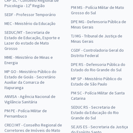
CRP SC - Conselho Regional de
Psicologia - 12ª Região
PM MS - Polícia Militar de Mato
Grosso do Sul
SEDF - Professor Temporário
DPE MG - Defensoria Pública de
MEC - Ministério da Educação
Minas Gerais
SEDUC/MT - Secretaria de
TJ MG - Tribunal de Justiça de
Estado de Educação, Esporte e
Minas Gerais
Lazer do estado de Mato
Grosso
CGDF - Controladoria Geral do
Distrito Federal
MME - Ministério de Minas e
Energia
DPE RS - Defensoria Pública do
Estado do Rio Grande do Sul
MP GO - Ministério Público do
Estado de Goiás - Secretário
MP SP - Ministério Público do
Auxiliar da Comarca de
Estado de São Paulo
Itapuranga
PM SC - Polícia Militar de Santa
ANVISA - Agência Nacional de
Catarina
Vigilância Sanitária
SEDUC RS - Secretaria de
PM PE - Polícia Militar de
Estado da Educação do Rio
Pernambuco
Grande do Sul
CRECI MT - Conselho Regional de
SEJUS ES - Secretaria da Justiça
Corretores de Imóveis do Mato
do Espírito Santo