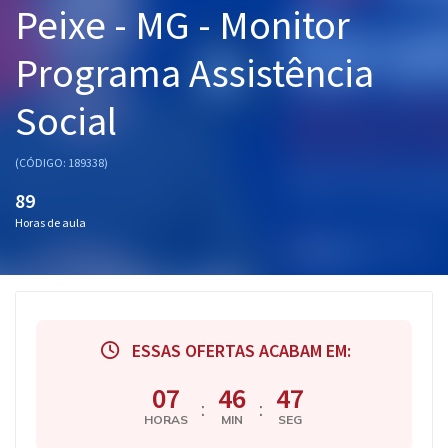
Peixe - MG - Monitor
Pós
Programa Assistência
Graduação
Social
OAB
Mentorias
(CÓDIGO: 189338)
89
Questões grátis
Horas de aula
Conteúdo gratuito
Blog
Aprovados
ESSAS OFERTAS ACABAM EM:
Atendimento
07
46
46
:
:
HORAS
MIN
SEG