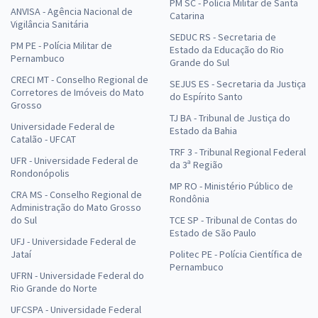
PM SC - Polícia Militar de Santa
ANVISA - Agência Nacional de
Catarina
Vigilância Sanitária
SEDUC RS - Secretaria de
PM PE - Polícia Militar de
Estado da Educação do Rio
Pernambuco
Grande do Sul
CRECI MT - Conselho Regional de
SEJUS ES - Secretaria da Justiça
Corretores de Imóveis do Mato
do Espírito Santo
Grosso
TJ BA - Tribunal de Justiça do
Universidade Federal de
Estado da Bahia
Catalão - UFCAT
TRF 3 - Tribunal Regional Federal
UFR - Universidade Federal de
da 3ª Região
Rondonópolis
MP RO - Ministério Público de
CRA MS - Conselho Regional de
Rondônia
Administração do Mato Grosso
do Sul
TCE SP - Tribunal de Contas do
Estado de São Paulo
UFJ - Universidade Federal de
Jataí
Politec PE - Polícia Científica de
Pernambuco
UFRN - Universidade Federal do
Rio Grande do Norte
UFCSPA - Universidade Federal