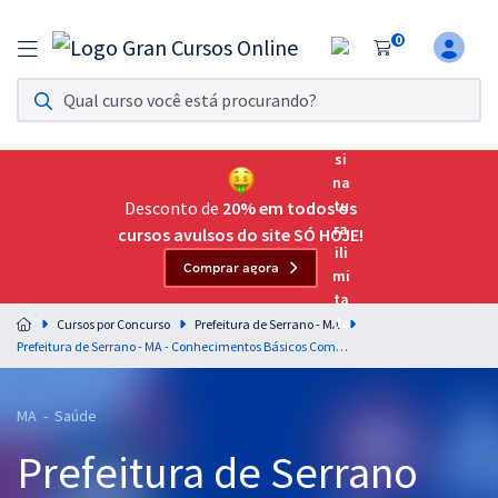
0
Assinatura Ilimitada 11
Acesso a todos os cursos. Teste grátis por 7 dias!
Assinatura OAB Até Passar
Acesso ilimitado a toda preparação para o Exame da
Desconto de
20% em todos os
Ordem, até você passar!
cursos avulsos do site SÓ HOJE!
Comprar agora
Residências Multiprofissionais
Preparação completa e intensiva para as principais
Cursos por Concurso
Prefeitura de Serrano - MA
residências em saúde do Brasil
Prefeitura de Serrano - MA - Conhecimentos Básicos Comuns aos Cargos de Nível Médio
Concursos
MA - Saúde
Assinatura Ilimitada
Prefeitura de Serrano
Cursos 20% OFF