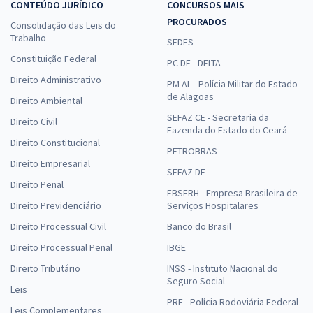
CONTEÚDO JURÍDICO
CONCURSOS MAIS
PROCURADOS
Consolidação das Leis do
Trabalho
SEDES
Constituição Federal
PC DF - DELTA
Direito Administrativo
PM AL - Polícia Militar do Estado
de Alagoas
Direito Ambiental
SEFAZ CE - Secretaria da
Direito Civil
Fazenda do Estado do Ceará
Direito Constitucional
PETROBRAS
Direito Empresarial
SEFAZ DF
Direito Penal
EBSERH - Empresa Brasileira de
Direito Previdenciário
Serviços Hospitalares
Direito Processual Civil
Banco do Brasil
Direito Processual Penal
IBGE
Direito Tributário
INSS - Instituto Nacional do
Seguro Social
Leis
PRF - Polícia Rodoviária Federal
Leis Complementares