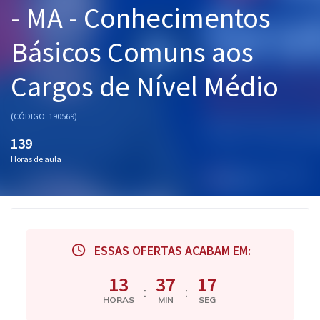
- MA - Conhecimentos
Pós
Básicos Comuns aos
Graduação
Cargos de Nível Médio
OAB
Mentorias
(CÓDIGO: 190569)
139
Questões grátis
Horas de aula
Conteúdo gratuito
Blog
Aprovados
ESSAS OFERTAS ACABAM EM:
Atendimento
13
37
17
:
:
HORAS
MIN
SEG