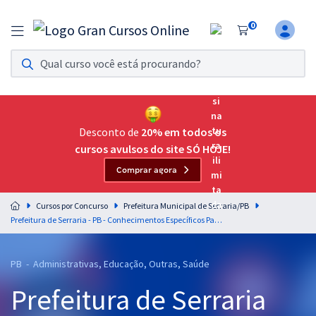
0
Assinatura Ilimitada 11
Acesso a todos os cursos. Teste grátis por 7 dias!
Assinatura OAB Até Passar
Acesso ilimitado a toda preparação para o Exame da
Desconto de
20% em todos os
Ordem, até você passar!
cursos avulsos do site SÓ HOJE!
Comprar agora
Residências Multiprofissionais
Preparação completa e intensiva para as principais
Cursos por Concurso
Prefeitura Municipal de Serraria/PB
residências em saúde do Brasil
Prefeitura de Serraria - PB - Conhecimentos Específicos Para o Cargo de Nutricionista com a Equipe Gran
Concursos
PB - Administrativas, Educação, Outras, Saúde
Assinatura Ilimitada
Prefeitura de Serraria
Cursos 20% OFF