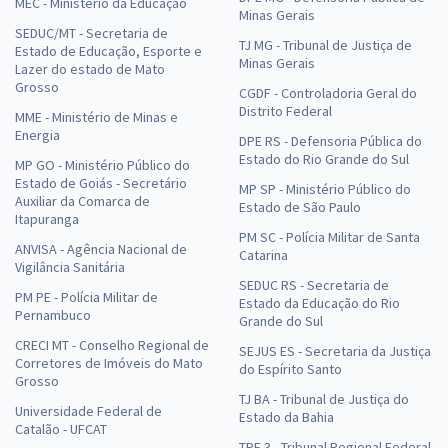
MEC - Ministério da Educação
Minas Gerais
SEDUC/MT - Secretaria de
TJ MG - Tribunal de Justiça de
Estado de Educação, Esporte e
Minas Gerais
Lazer do estado de Mato
Grosso
CGDF - Controladoria Geral do
Distrito Federal
MME - Ministério de Minas e
Energia
DPE RS - Defensoria Pública do
Estado do Rio Grande do Sul
MP GO - Ministério Público do
Estado de Goiás - Secretário
MP SP - Ministério Público do
Auxiliar da Comarca de
Estado de São Paulo
Itapuranga
PM SC - Polícia Militar de Santa
ANVISA - Agência Nacional de
Catarina
Vigilância Sanitária
SEDUC RS - Secretaria de
PM PE - Polícia Militar de
Estado da Educação do Rio
Pernambuco
Grande do Sul
CRECI MT - Conselho Regional de
SEJUS ES - Secretaria da Justiça
Corretores de Imóveis do Mato
do Espírito Santo
Grosso
TJ BA - Tribunal de Justiça do
Universidade Federal de
Estado da Bahia
Catalão - UFCAT
TRF 3 - Tribunal Regional Federal