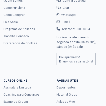
Quem Somos
Central de ajuda
Como Funciona
Chat
Como Comprar
WhatsApp
Loja Social
E-mail
Programa de Afiliados
Telefone: 3003-0894
Trabalhe Conosco
Horário de atendimento:
segunda a sexta (8h às 20h),
Preferência de Cookies
sábado (9h às 13h).
Foi aprovado?
Envie-nos a sua história!
CURSOS ONLINE
PÁGINAS ÚTEIS
Assinatura Ilimitada
Depoimentos
Coaching para Concursos
Material Grátis
Exame de Ordem
Aulas ao Vivo