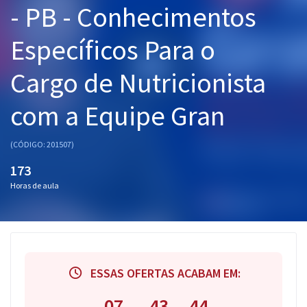
- PB - Conhecimentos
Pós
Específicos Para o
Graduação
Cargo de Nutricionista
OAB
com a Equipe Gran
Mentorias
Questões grátis
(CÓDIGO: 201507)
173
Conteúdo gratuito
Horas de aula
Blog
Aprovados
Atendimento
ESSAS OFERTAS ACABAM EM:
07
43
43