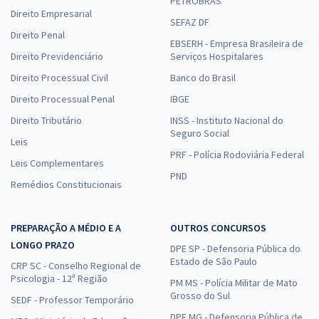
PETROBRAS
Direito Empresarial
SEFAZ DF
Direito Penal
EBSERH - Empresa Brasileira de
Direito Previdenciário
Serviços Hospitalares
Direito Processual Civil
Banco do Brasil
Direito Processual Penal
IBGE
Direito Tributário
INSS - Instituto Nacional do
Seguro Social
Leis
PRF - Polícia Rodoviária Federal
Leis Complementares
PND
Remédios Constitucionais
PREPARAÇÃO A MÉDIO E A
OUTROS CONCURSOS
LONGO PRAZO
DPE SP - Defensoria Pública do
Estado de São Paulo
CRP SC - Conselho Regional de
Psicologia - 12ª Região
PM MS - Polícia Militar de Mato
Grosso do Sul
SEDF - Professor Temporário
DPE MG - Defensoria Pública de