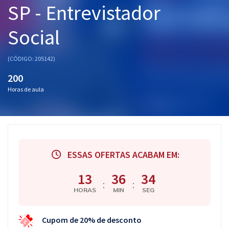
SP - Entrevistador
Pós
Social
Graduação
OAB
(CÓDIGO: 205142)
200
Mentorias
Horas de aula
Questões grátis
Conteúdo gratuito
Blog
ESSAS OFERTAS ACABAM EM:
Aprovados
13
36
33
:
:
HORAS
MIN
SEG
Atendimento
Cupom de 20% de desconto