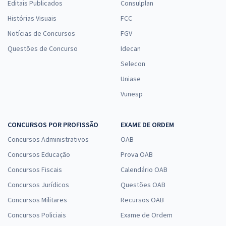
Editais Publicados
Consulplan
Histórias Visuais
FCC
Notícias de Concursos
FGV
Questões de Concurso
Idecan
Selecon
Uniase
Vunesp
CONCURSOS POR PROFISSÃO
EXAME DE ORDEM
Concursos Administrativos
OAB
Concursos Educação
Prova OAB
Concursos Fiscais
Calendário OAB
Concursos Jurídicos
Questões OAB
Concursos Militares
Recursos OAB
Concursos Policiais
Exame de Ordem