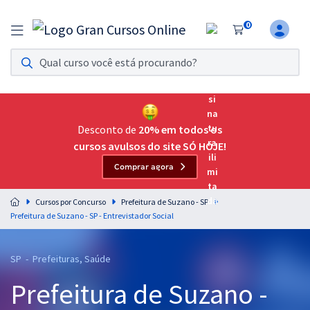
0
Assinatura Ilimitada 11
Acesso a todos os cursos. Teste grátis por 7 dias!
Assinatura OAB Até Passar
Acesso ilimitado a toda preparação para o Exame da
Desconto de
20% em todos os
Ordem, até você passar!
cursos avulsos do site SÓ HOJE!
Comprar agora
Residências Multiprofissionais
Preparação completa e intensiva para as principais
Cursos por Concurso
Prefeitura de Suzano - SP
residências em saúde do Brasil
Prefeitura de Suzano - SP - Entrevistador Social
Concursos
SP - Prefeituras, Saúde
Assinatura Ilimitada
Prefeitura de Suzano -
Cursos 20% OFF