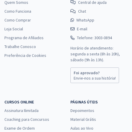
Quem Somos
Central de ajuda
Como Funciona
Chat
Como Comprar
WhatsApp
Loja Social
E-mail
Programa de Afiliados
Telefone: 3003-0894
Trabalhe Conosco
Horário de atendimento:
segunda a sexta (8h às 20h),
Preferência de Cookies
sábado (9h às 13h).
Foi aprovado?
Envie-nos a sua história!
CURSOS ONLINE
PÁGINAS ÚTEIS
Assinatura Ilimitada
Depoimentos
Coaching para Concursos
Material Grátis
Exame de Ordem
Aulas ao Vivo