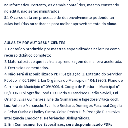
no informativo. Portanto, os demais conteúdos, mesmo constando
no edital, não serão ministrados.
5.1 O curso está em processo de desenvolvimento podendo ter
aulas incluídas ou retiradas para melhor aproveitamento do Aluno.
AULAS EM PDF AUTOSSUFICIENTES:
1. Conteúdo produzido por mestres especializados na leitura como
recurso didático completo;
2. Material prático que facilita a aprendizagem de maneira acelerada.
3. Exercícios comentados.
4. Não será disponibilizado PDF:
Legislação: 1. Estatuto do Servidor
Público n° 06/1994. 2. Lei Orgânica do Município n° 04/1990 3. Plano de
Carreira do Município n° 09/2009. 4. Código de Posturas Municipal n°
06/1996. Bibliografia: José Luiz Fiorin e Francisco Platão Savioli, Eni
Orlandi, Elisa Guimarães, Eneida Guimarães e Ingedore Villaça Koch.
Luiz Antônio Marcuschi. Evanildo Bechara, Domingos Paschoal Cegalla
e Celso Cunha e Lindley Cintra. Celso Pedro Luft. Redação Discursiva.
Inteligência Emocional. Referências Bibliográficas.
5. Em Conhecimentos Específicos, será disponibilizado PDFs