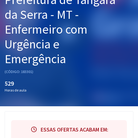
Pós
da Serra - MT -
Graduação
Enfermeiro com
OAB
Urgência e
Mentorias
Emergência
Questões grátis
(CÓDIGO: 183301)
Conteúdo gratuito
529
Blog
Horas de aula
Aprovados
Atendimento
ESSAS OFERTAS ACABAM EM: