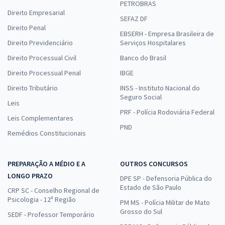
PETROBRAS
Direito Empresarial
SEFAZ DF
Direito Penal
EBSERH - Empresa Brasileira de
Direito Previdenciário
Serviços Hospitalares
Direito Processual Civil
Banco do Brasil
Direito Processual Penal
IBGE
Direito Tributário
INSS - Instituto Nacional do
Seguro Social
Leis
PRF - Polícia Rodoviária Federal
Leis Complementares
PND
Remédios Constitucionais
PREPARAÇÃO A MÉDIO E A
OUTROS CONCURSOS
LONGO PRAZO
DPE SP - Defensoria Pública do
Estado de São Paulo
CRP SC - Conselho Regional de
Psicologia - 12ª Região
PM MS - Polícia Militar de Mato
Grosso do Sul
SEDF - Professor Temporário