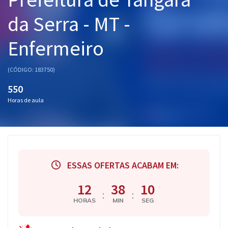
Pós
da Serra - MT -
Graduação
Enfermeiro
OAB
(CÓDIGO: 183750)
Mentorias
550
Horas de aula
Questões grátis
Conteúdo gratuito
Blog
ESSAS OFERTAS ACABAM EM:
Aprovados
12
38
10
:
:
Atendimento
HORAS
MIN
SEG