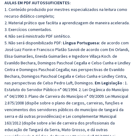
AULAS EM PDF AUTOSSUFICIENTES:
1. Conteúdo produzido por mestres especializados na leitura como
recurso didático completo;
2. Material prático que facilita a aprendizagem de maneira acelerada.
3. Exercícios comentados.
4. Não será ministrado PDF sintético.
5. Não será disponibilizado PDF:
Língua Portuguesa:
de acordo com
José Luiz Fiorin e Francisco Platão Savioli de acordo com Eni Orlandi,
Elisa Guimarães, Eneida Guimarães e Ingedore Villaça Koch. de
Evanildo Bechara, Domingos Paschoal Cegalla e Celso Cunha e Lindley
Cintra e Domingos Paschoal Cegalla; nas perspectivas de Evanildo
Bechara, Domingos Paschoal Cegalla e Celso Cunha e Lindley Cintra,
nas perspectivas de Celso Pedro Luft, Domingos.
Em
Legislação
: 1.
Estatuto do Servidor Público n° 06/1994. 2. Lei Orgânica do Município
n° 04/1990 3. Plano de Carreira do Município n° 09/2009. Lei Municipal
2.875/2008 (dispõe sobre o plano de cargos, carreiras, funções e
vencimentos dos servidores públicos do município de tangará da
serra e dá outras providências) e Lei complementar Municipal
163/2012 (dispõe sobre a lei de carreira dos profissionais da
educação de Tangará da Serra, Mato Grosso, e dá outras