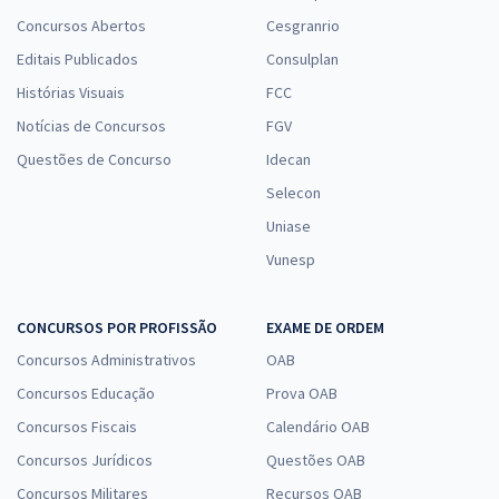
Concursos Abertos
Cesgranrio
Editais Publicados
Consulplan
Histórias Visuais
FCC
Notícias de Concursos
FGV
Questões de Concurso
Idecan
Selecon
Uniase
Vunesp
CONCURSOS POR PROFISSÃO
EXAME DE ORDEM
Concursos Administrativos
OAB
Concursos Educação
Prova OAB
Concursos Fiscais
Calendário OAB
Concursos Jurídicos
Questões OAB
Concursos Militares
Recursos OAB