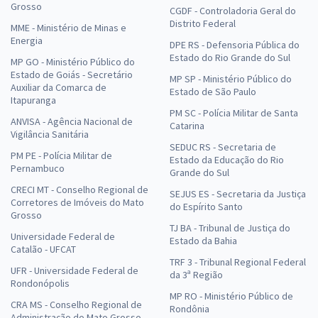
Grosso
CGDF - Controladoria Geral do
Distrito Federal
MME - Ministério de Minas e
Energia
DPE RS - Defensoria Pública do
Estado do Rio Grande do Sul
MP GO - Ministério Público do
Estado de Goiás - Secretário
MP SP - Ministério Público do
Auxiliar da Comarca de
Estado de São Paulo
Itapuranga
PM SC - Polícia Militar de Santa
ANVISA - Agência Nacional de
Catarina
Vigilância Sanitária
SEDUC RS - Secretaria de
PM PE - Polícia Militar de
Estado da Educação do Rio
Pernambuco
Grande do Sul
CRECI MT - Conselho Regional de
SEJUS ES - Secretaria da Justiça
Corretores de Imóveis do Mato
do Espírito Santo
Grosso
TJ BA - Tribunal de Justiça do
Universidade Federal de
Estado da Bahia
Catalão - UFCAT
TRF 3 - Tribunal Regional Federal
UFR - Universidade Federal de
da 3ª Região
Rondonópolis
MP RO - Ministério Público de
CRA MS - Conselho Regional de
Rondônia
Administração do Mato Grosso