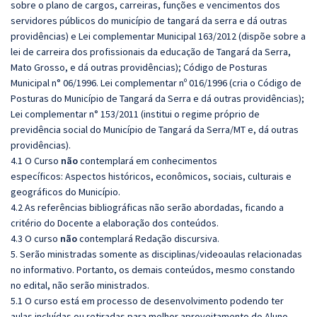
sobre o plano de cargos, carreiras, funções e vencimentos dos
servidores públicos do município de tangará da serra e dá outras
providências) e Lei complementar Municipal 163/2012 (dispõe sobre a
lei de carreira dos profissionais da educação de Tangará da Serra,
Mato Grosso, e dá outras providências); Código de Posturas
Municipal n° 06/1996. Lei complementar nº 016/1996 (cria o Código de
Posturas do Município de Tangará da Serra e dá outras providências);
Lei complementar n° 153/2011 (institui o regime próprio de
previdência social do Município de Tangará da Serra/MT e, dá outras
providências).
4.1 O Curso
não
contemplará em conhecimentos
específicos: Aspectos históricos, econômicos, sociais, culturais e
geográficos do Município.
4.2 As referências bibliográficas não serão abordadas, ficando a
critério do Docente a elaboração dos conteúdos.
4.3 O curso
não
contemplará Redação discursiva.
5. Serão ministradas somente as disciplinas/videoaulas relacionadas
no informativo. Portanto, os demais conteúdos, mesmo constando
no edital, não serão ministrados.
5.1 O curso está em processo de desenvolvimento podendo ter
aulas incluídas ou retiradas para melhor aproveitamento do Aluno.