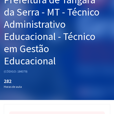
Pós
da Serra - MT - Técnico
Graduação
Administrativo
OAB
Educacional - Técnico
Mentorias
em Gestão
Questões grátis
Educacional
Conteúdo gratuito
(CÓDIGO: 184379)
Blog
282
Aprovados
Horas de aula
Atendimento