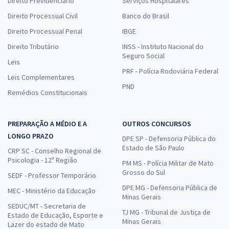
Direito Previdenciário
Serviços Hospitalares
Direito Processual Civil
Banco do Brasil
Direito Processual Penal
IBGE
Direito Tributário
INSS - Instituto Nacional do
Seguro Social
Leis
PRF - Polícia Rodoviária Federal
Leis Complementares
PND
Remédios Constitucionais
PREPARAÇÃO A MÉDIO E A
OUTROS CONCURSOS
LONGO PRAZO
DPE SP - Defensoria Pública do
Estado de São Paulo
CRP SC - Conselho Regional de
Psicologia - 12ª Região
PM MS - Polícia Militar de Mato
Grosso do Sul
SEDF - Professor Temporário
DPE MG - Defensoria Pública de
MEC - Ministério da Educação
Minas Gerais
SEDUC/MT - Secretaria de
TJ MG - Tribunal de Justiça de
Estado de Educação, Esporte e
Minas Gerais
Lazer do estado de Mato