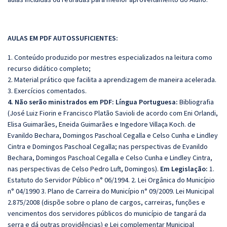
AULAS EM PDF AUTOSSUFICIENTES:
1. Conteúdo produzido por mestres especializados na leitura como
recurso didático completo;
2. Material prático que facilita a aprendizagem de maneira acelerada.
3. Exercícios comentados.
4. Não serão ministrados em PDF:
Língua Portuguesa:
Bibliografia
(José Luiz Fiorin e Francisco Platão Savioli de acordo com Eni Orlandi,
Elisa Guimarães, Eneida Guimarães e Ingedore Villaça Koch. de
Evanildo Bechara, Domingos Paschoal Cegalla e Celso Cunha e Lindley
Cintra e Domingos Paschoal Cegalla; nas perspectivas de Evanildo
Bechara, Domingos Paschoal Cegalla e Celso Cunha e Lindley Cintra,
nas perspectivas de Celso Pedro Luft, Domingos).
Em Legislação:
1.
Estatuto do Servidor Público n° 06/1994. 2. Lei Orgânica do Município
n° 04/1990 3. Plano de Carreira do Município n° 09/2009. Lei Municipal
2.875/2008 (dispõe sobre o plano de cargos, carreiras, funções e
vencimentos dos servidores públicos do município de tangará da
serra e dá outras providências) e Lei complementar Municipal